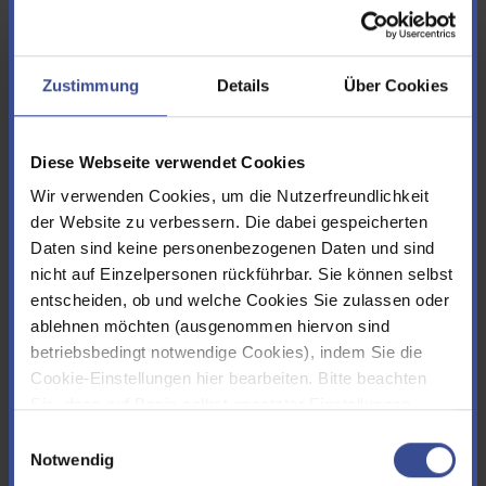
Nachname*
Zustimmung
Details
Über Cookies
Straße*
Diese Webseite verwendet Cookies
Wir verwenden Cookies, um die Nutzerfreundlichkeit
der Website zu verbessern. Die dabei gespeicherten
Daten sind keine personenbezogenen Daten und sind
PLZ*
nicht auf Einzelpersonen rückführbar. Sie können selbst
entscheiden, ob und welche Cookies Sie zulassen oder
ablehnen möchten (ausgenommen hiervon sind
betriebsbedingt notwendige Cookies), indem Sie die
Ort*
Cookie-Einstellungen hier bearbeiten. Bitte beachten
Sie, dass auf Basis selbst gesetzter Einstellungen
womöglich nicht mehr alle Funktionalitäten der Seite zur
Einwilligungsauswahl
Telefon
Verfügung stehen. Sie können Ihre Cookie-
Notwendig
Einstellungen jederzeit ändern, den Link finden Sie im