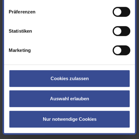
Footer.
Impressum
|
Datenschutz
Präferenzen
E-Mail*
Statistiken
Marketing
Betreff*
Cookies zulassen
Nachricht*
Auswahl erlauben
Captcha*
Nur notwendige Cookies