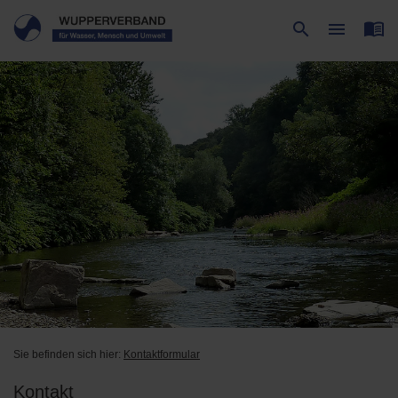
menu_book
search
menu
Suche
Menü
Sie befinden sich hier:
Kontaktformular
Kontakt