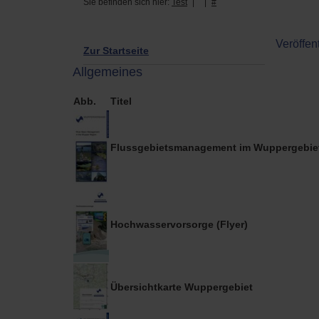
Sie befinden sich hier:
Test
#
Veröffe
Zur Startseite
Allgemeines
Abb.
Titel
Flussgebietsmanagement im Wuppergebiet (
Hochwasservorsorge (Flyer)
Übersichtkarte Wuppergebiet