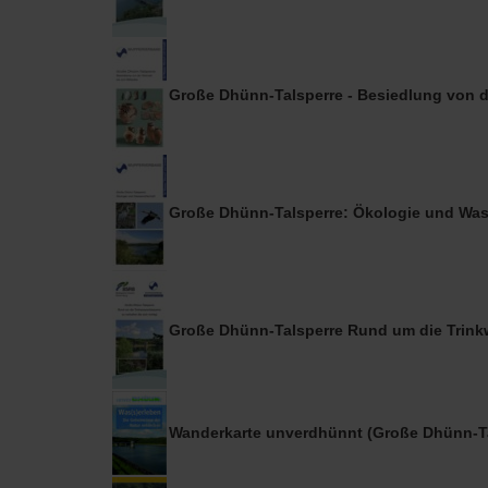
Große Dhünn-Talsperre - Besiedlung von der
Große Dhünn-Talsperre: Ökologie und Wass
Große Dhünn-Talsperre Rund um die Trinkwas
Wanderkarte unverdhünnt (Große Dhünn-Ta