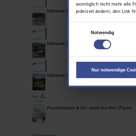
womöglich nicht mehr alle F
Klärwerk Radevormwald (Flyer)
jederzeit ändern, den Link f
Einwilligungsauswahl
Notwendig
Klärwerk Schwelm (Flyer)
Nur notwendige Coo
Klärwerk Wermelskirchen (Flyer)
Feuchttücher & Co: nicht ins Klo! (Flyer)