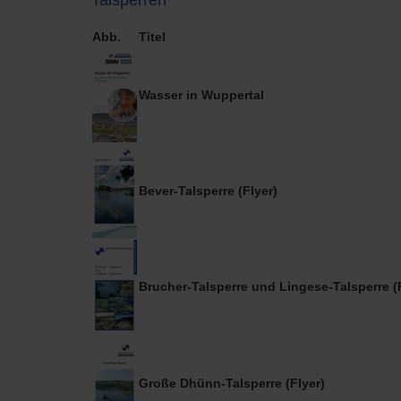
Talsperren
Abb.
Titel
Wasser in Wuppertal
Bever-Talsperre (Flyer)
Brucher-Talsperre und Lingese-Talsperre (
Große Dhünn-Talsperre (Flyer)