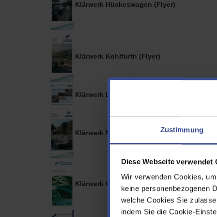
Klärwerk Hückeswagen (Flyer)
Klärwerk Kohlfurth (Flyer)
Klärwerk Leverkusen (Broschüre)
Zustimmung
Klärwerk Marienheide (Flyer)
Diese Webseite verwendet 
Wir verwenden Cookies, um d
Klärwerk Odenthal (Flyer)
keine personenbezogenen Dat
welche Cookies Sie zulasse
indem Sie die Cookie-Einstel