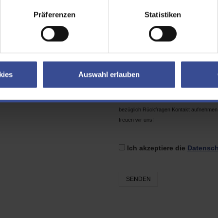
il
Präferenzen
Statistiken
tcha
Geben Sie bitte den Text in das
kies
Auswahl erlauben
Das Formular enthält
keine Pflichtfelder
senden, möglichst gering halten möchten.
bezüglich Rückfragen Kontakt aufnehmen 
freuen wir uns!
Ich akzeptiere die
Datensch
SENDEN