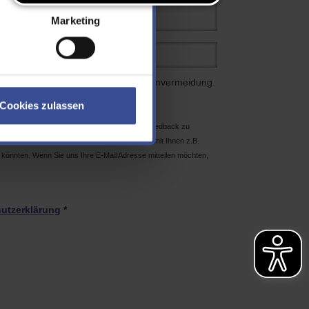
Marketing
 Eingabefeld ein. Dies dient der Spamvermeidung.
Cookies zulassen
, da wir die “Hemmschwelle” für Sie, uns ein Feedback zu
 Dennoch wäre es schön, wenn wir bei Bedarf mit Ihnen z.B.
könnten. Wenn Sie uns Ihre E-Mail Adresse mitteilen möchten,
utzerklärung
*