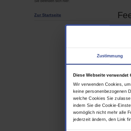
Sie befinden sich hier:
Fe
Zur Startseite
Seite
Ich 
Zustimmung
Info
Diese Webseite verwendet 
Folg
mir 
Wir verwenden Cookies, um d
gew
keine personenbezogenen Dat
welche Cookies Sie zulasse
Vor
indem Sie die Cookie-Einstel
womöglich nicht mehr alle F
jederzeit ändern, den Link f
Nac