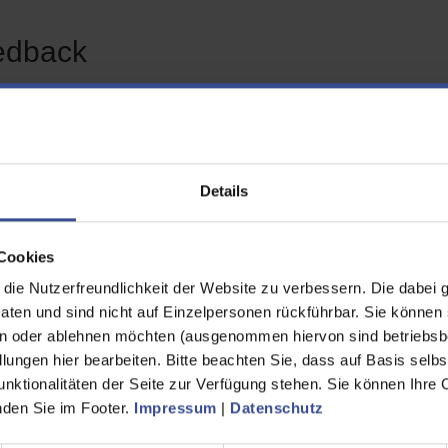
edback
n Feedback zur Seite "Dein Job - wo Zukunft fließt
habe die gewünschten
Ja
Details
rmationen gefunden
Nein
Cookies
ende Informationen hätte ich
zusätzlich bzw. anders
ie Nutzerfreundlichkeit der Website zu verbessern. Die dabei 
ünscht
en und sind nicht auf Einzelpersonen rückführbar. Sie können 
n oder ablehnen möchten (ausgenommen hiervon sind betriebsb
name
lungen hier bearbeiten. Bitte beachten Sie, dass auf Basis selbs
unktionalitäten der Seite zur Verfügung stehen. Sie können Ihre 
inden Sie im Footer.
Impressum
|
Datenschutz
hname