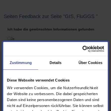
Seiten Feedback zur Seite "GIS, FluGGS "
Ich habe die gewünschten Informationen gefunden
Ja
Nein
Folgende Informationen hätte ich mir zusätzlich bzw.
Zustimmung
Details
Über Cookies
anders gewünscht
Diese Webseite verwendet Cookies
Wir verwenden Cookies, um die Nutzerfreundlichkeit
der Website zu verbessern. Die dabei gespeicherten
Vorname
Daten sind keine personenbezogenen Daten und sind
nicht auf Einzelpersonen rückführbar. Sie können selbst