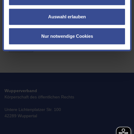
aufnehmen könnten. Wenn Sie uns Ihre E-Mail Adresse mitteilen möchten,
freuen wir uns!
Auswahl erlauben
Ich akzeptiere die
Datenschutzerklärung
*
Nur notwendige Cookies
SENDEN
Wupperverband
Körperschaft des öffentlichen Rechts
Untere Lichtenplatzer Str. 100
42289 Wuppertal