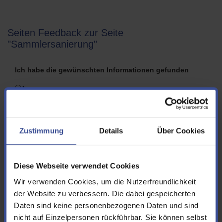
Seiten Feedback zur Seite
"Sammlersanierung"
Ich habe die gewünschten Informationen gefunden
Ja
Nein
Folgende Informationen hätte ich mir zusätzlich bzw.
Zustimmung
Details
Über Cookies
anders gewünscht
Diese Webseite verwendet Cookies
Wir verwenden Cookies, um die Nutzerfreundlichkeit
der Website zu verbessern. Die dabei gespeicherten
Vorname
Daten sind keine personenbezogenen Daten und sind
nicht auf Einzelpersonen rückführbar. Sie können selbst