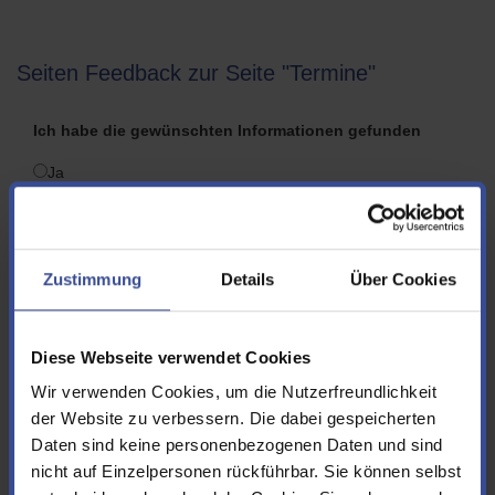
Seiten Feedback zur Seite "Termine"
Ich habe die gewünschten Informationen gefunden
Ja
Nein
Folgende Informationen hätte ich mir zusätzlich bzw.
Zustimmung
Details
Über Cookies
anders gewünscht
Diese Webseite verwendet Cookies
Wir verwenden Cookies, um die Nutzerfreundlichkeit
der Website zu verbessern. Die dabei gespeicherten
Vorname
Daten sind keine personenbezogenen Daten und sind
nicht auf Einzelpersonen rückführbar. Sie können selbst