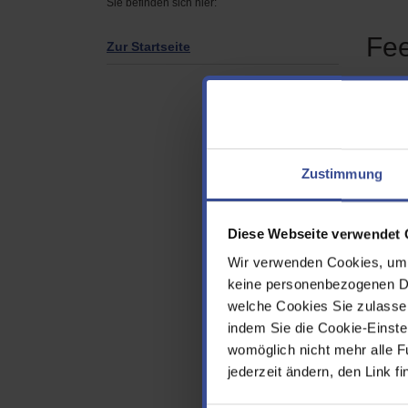
Sie befinden sich hier:
Fe
Zur Startseite
Seit
Ich 
Zustimmung
Info
Diese Webseite verwendet 
Folg
mir 
Wir verwenden Cookies, um d
gew
keine personenbezogenen Dat
welche Cookies Sie zulasse
Vor
indem Sie die Cookie-Einstel
womöglich nicht mehr alle F
jederzeit ändern, den Link f
Nac