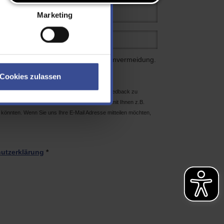
Marketing
 Eingabefeld ein. Dies dient der Spamvermeidung.
Cookies zulassen
, da wir die “Hemmschwelle” für Sie, uns ein Feedback zu
 Dennoch wäre es schön, wenn wir bei Bedarf mit Ihnen z.B.
könnten. Wenn Sie uns Ihre E-Mail Adresse mitteilen möchten,
utzerklärung
*