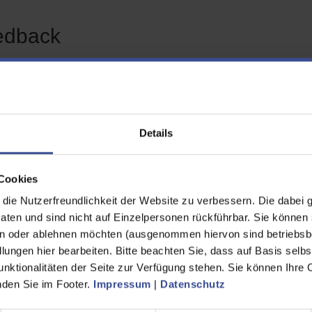
edback
en Feedback zur Seite "Videos – Unsere Jobs"
habe die gewünschten
Ja
Details
rmationen gefunden
Nein
Cookies
ende Informationen hätte ich
zusätzlich bzw. anders
ie Nutzerfreundlichkeit der Website zu verbessern. Die dabei 
ünscht
en und sind nicht auf Einzelpersonen rückführbar. Sie können 
n oder ablehnen möchten (ausgenommen hiervon sind betriebsb
name
lungen hier bearbeiten. Bitte beachten Sie, dass auf Basis selbs
unktionalitäten der Seite zur Verfügung stehen. Sie können Ihre 
inden Sie im Footer.
Impressum
|
Datenschutz
hname