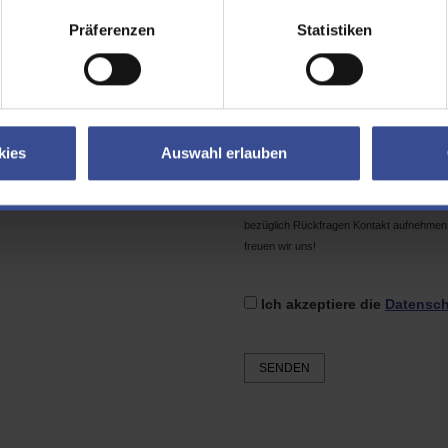
il
Präferenzen
Statistiken
tcha
Geben Sie bitte den Text in das
kies
Auswahl erlauben
Das Formular enthält
keine Pflichtfelder
senden, möglichst gering halten möchten.
bezüglich Rückfragen Kontakt aufnehmen 
freuen wir uns!
Ich akzeptiere die
Datensch
SENDEN