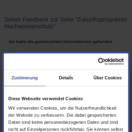
Seiten Feedback zur Seite "Zukunftsprogramm
Hochwasserschutz"
Ich habe die gewünschten Informationen gefunden
Ja
Nein
Folgende Informationen hätte ich mir zusätzlich bzw.
Zustimmung
Details
Über Cookies
anders gewünscht
Diese Webseite verwendet Cookies
Wir verwenden Cookies, um die Nutzerfreundlichkeit
der Website zu verbessern. Die dabei gespeicherten
Vorname
Daten sind keine personenbezogenen Daten und sind
nicht auf Einzelpersonen rückführbar. Sie können selbst