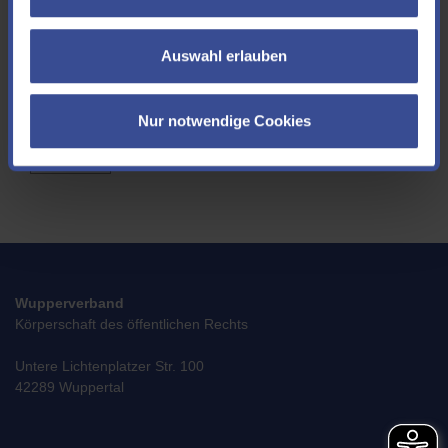
aufnehmen könnten. Wenn Sie uns Ihre E-Mail Adresse mitteilen möchten,
freuen wir uns!
Auswahl erlauben
Ich akzeptiere die
Datenschutzerklärung
*
Nur notwendige Cookies
SENDEN
Wupperverband
Körperschaft des öffentlichen Rechts
Untere Lichtenplatzer Str. 100
42289 Wuppertal