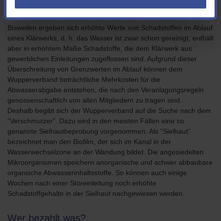
einen “Verschmutzer”?
Bisweilen ergeben sich erhöhte Werte von Schadstoffen im Ablauf
eines Klärwerks, d. h. das Wasser ist zwar schon gereinigt, enthält
aber in erhöhtem Maße Schadstoffe, die dem Klärwerk aus
gewerblichen Einleitungen zugeflossen sind. Aufgrund dieser
Überschreitung von Grenzwerten im Ablauf können dem
Wupperverband beträchtliche Mehrkosten für die
Abwasserabgabe entstehen, die nach den Veranlagungsregeln
genossenschaftlich von allen Mitgliedern zu tragen sind.
Deshalb begibt sich der Wupperverband auf die Suche nach dem
“Verschmutzer”. Dazu wird in den meisten Fällen eine so
genannte Sielhautbeprobung vorgenommen. Als “Sielhaut”
bezeichnet man den Biofilm, der sich im Kanal in der
Wasserwechselzone an der Wandung bildet. Die angesiedelten
Mikroorganismen speichern anorganische und schwer abbaubare
organische Abwasserinhaltsstoffe. So können auch einige
Wochen nach einer Störeinleitung noch erhöhte
Schadstoffgehalte in der Sielhaut nachgewiesen werden.
Wer bezahlt was?