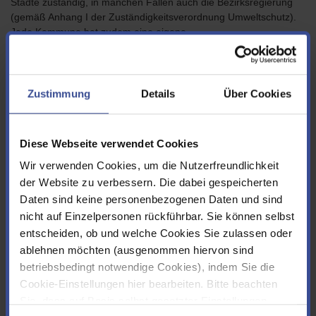
Städte zuständig, in manchen Fällen auch die Bezirksregierung
(gemäß Anhang I der Zuständigkeitsverordnung Umweltschutz).
Jede Kommune hat zudem eine eigene
Ortsentwässerungssatzung, in der die Auflagen den
Gegebenheiten der jeweiligen Kommune angepasst sind. Der
städtische Kanalbetrieb überprüft die Einhaltung der
satzungsrechtlichen Auflagen und ergreift bei Verstößen
Zustimmung
Details
Über Cookies
ordnungsbehördliche Maßnahmen.
Diese Webseite verwendet Cookies
Wir verwenden Cookies, um die Nutzerfreundlichkeit
der Website zu verbessern. Die dabei gespeicherten
Daten sind keine personenbezogenen Daten und sind
nicht auf Einzelpersonen rückführbar. Sie können selbst
entscheiden, ob und welche Cookies Sie zulassen oder
ablehnen möchten (ausgenommen hiervon sind
betriebsbedingt notwendige Cookies), indem Sie die
Cookie-Einstellungen hier bearbeiten. Bitte beachten
Sie, dass auf Basis selbst gesetzter Einstellungen