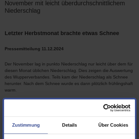
November mit leicht überdurchschnittlichem
Niederschlag
Letzter Herbstmonat brachte etwas Schnee
Pressemitteilung 11.12.2024
Der November lag in punkto Niederschlag nur leicht über dem für
diesen Monat üblichen Niederschlag. Dies zeigen die Auswertung
des Wupperverbandes. Teils kam der Niederschlag als Schnee
herunter. Nach dem Schnee wurde es dann plötzlich frühlingshaft
warm.
An der Messstelle Bever-Talsperre in Hückeswagen fielen im
November 139 Liter Regen pro Quadratmeter, sonst sind es im
Schnitt 122 Liter in diesem Monat. An der Großen Dhünn-
Talsperre an der Messstelle Dabringhausen wurden insgesamt
Zustimmung
Details
Über Cookies
115 Liter erfasst, 111 Liter sind es im Mittel. An der Wuppertaler
Messstelle Kläranlage Buchenhofen fielen 116 Liter, im