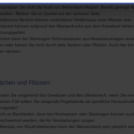
rschätzen Sie nicht die Kraft von fließendem Wasser: Bereits geringe
ureißen. Bleiben Sie im Zweifel auf der sicheren Seite.
tädtischen Bereich können unsichtbare Hindernisse unter Wasser sein,
ldeckel können aufgrund des Wasserdrucks aus dem Kanalnetz fehlen od
etzungsgefahr.
rdem kann bei Starkregen Schmutzwasser aus Abwasseranlagen austr
en oder fahren Sie nicht durch tiefe Senken oder Pfützen. Auch hier 
ben stecken.
ächen und Flüssen:
assen Sie umgehend das Gewässer und den Uferbereich, wenn Sie ein
keinen Fall sollten Sie steigende Pegelstände als sportliche Herausford
nsgefahr!
icht an Bachläufen, denn bei Hochwasser oder Starkregen können auc
eschwemmt werden, die für Verstopfungen sorgen.
Überstau von Rückhaltebecken kann der Wasserstand sehr plötzlich weit