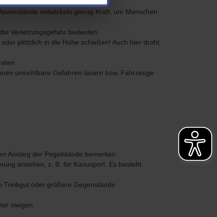
 Wasserstände entwickeln genug Kraft, um Menschen
 die Verletzungsgefahr bedeuten.
er plötzlich in die Höhe schießen! Auch hier droht
eten.
können unsichtbare Gefahren lauern bzw. Fahrzeuge
en Anstieg der Pegelstände bemerken.
erung ansehen, z. B. für Kanusport. Es besteht
h Treibgut oder größere Gegenstände
er steigen.