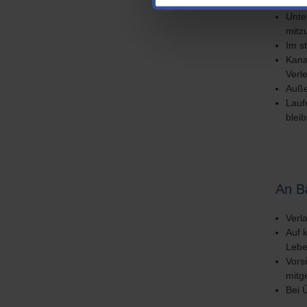
Unte
mitz
Im s
Kana
Verl
Auße
Lauf
blei
An B
Verl
Auf 
Lebe
Vors
mitg
Bei 