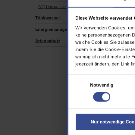
Rett
FAQ Hochwasser
Info
Trinkwasser
Diese Webseite verwendet 
Im G
Wir verwenden Cookies, um d
Energiemanagement
keine personenbezogenen Dat
Verl
Artenschutz
welche Cookies Sie zulasse
lieg
indem Sie die Cookie-Einstel
Der 
womöglich nicht mehr alle F
Bere
jederzeit ändern, den Link f
Ist 
rufe
Einwilligungsauswahl
Notwendig
Tief
Verl
Vers
Such
Nur notwendige Coo
Auf d