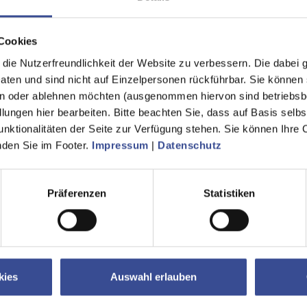
ungskräfte.
rmieren Sie sich fortlaufend über z.B. das Hochwasserportal des Wupp
Cookies
ebäude:
ie Nutzerfreundlichkeit der Website zu verbessern. Die dabei 
en und sind nicht auf Einzelpersonen rückführbar. Sie können 
assen Sie im Überflutungsfall umgehend tief liegende Gebäudeteile, z.
n oder ablehnen möchten (ausgenommen hiervon sind betriebsb
ende Kellertreppen.
lungen hier bearbeiten. Bitte beachten Sie, dass auf Basis selbs
Wasserdruck kann Türen schließen und durch den Druck fest verschlie
unktionalitäten der Seite zur Verfügung stehen. Sie können Ihre 
iche, in dennen Wasser steht oder kurzfristig einfließen könnte.
inden Sie im Footer.
Impressum
|
Datenschutz
Ihr Keller überschwemmt, besteht Gefahr aus elektrischen Anlagen. B
n ihren lokalen Stromversorger an. Vor dem Betreten muss der Strom a
Präferenzen
Statistiken
garagen, Tunnel und Unterführungen:
assen Sie im Überflutungsfall umgehend Tiefgaragen oder Unterführun
uchen Sie auf keinen Fall, durch Tunnel hindurchzufahren, wenn schon d
en Sie Schutz und lassen im Notfall lieber Ihr Fahrzeug stehen.
kies
Auswahl erlauben
er Straße: