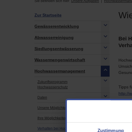
Sie befinden sich hier:
Unsere Aufgaben
Hochwasserman
Wie
Zur Startseite
Gewässerentwicklung
Abwasserreinigung
Bei H
Verha
Siedlungsentwässerung
Wassermengenwirtschaft
Hochwa
Umsicht
Hochwassermanagement
Gesundh
Zukunftsprogramm
Tipps f
Hochwasserschutz
http:/
Daten
Unsere Möglichkeiten
Einige
Ihre Möglichkeiten
Wend
Verhalten bei Hochwasser und Starkregen
Behi
Zustimmung