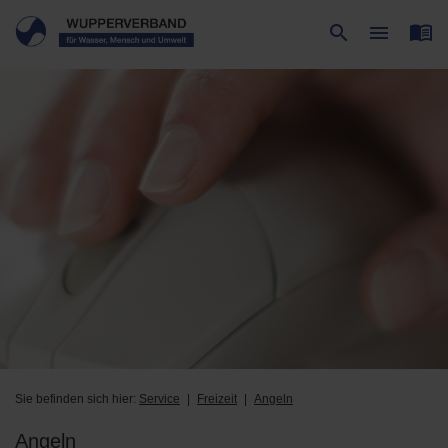
menu_book
search
menu
Suche
Menü
Sie befinden sich hier:
Service
Freizeit
Angeln
Angeln