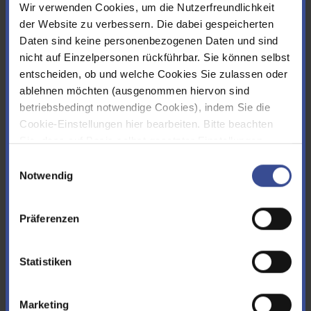
Höhe über Gründungssohle
Wir verwenden Cookies, um die Nutzerfreundlichkeit
der Website zu verbessern. Die dabei gespeicherten
41,50 m
Daten sind keine personenbezogenen Daten und sind
nicht auf Einzelpersonen rückführbar. Sie können selbst
entscheiden, ob und welche Cookies Sie zulassen oder
Kronenlänge
ablehnen möchten (ausgenommen hiervon sind
520 m
betriebsbedingt notwendige Cookies), indem Sie die
Cookie-Einstellungen hier bearbeiten. Bitte beachten
Sie, dass auf Basis selbst gesetzter Einstellungen
Kronenbreite
womöglich nicht mehr alle Funktionalitäten der Seite zur
Einwilligungsauswahl
Verfügung stehen. Sie können Ihre Cookie-
Notwendig
7,50 m
Einstellungen jederzeit ändern, den Link finden Sie im
Footer.
Impressum
|
Datenschutz
Präferenzen
Sohlenbreite
162,00 m
Statistiken
Stauraum
Marketing