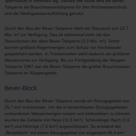
Sperrmauer in Wefelsen lag. Damals wie heute wird die Bever-
Talsperre als Brauchwassertalsperre für den Hochwasserschutz
und die Niedrigwasseraufhöhung genutzt.
Durch den Bau der Bever-Talsperre steht ein Stauraum von 23,7
Mio. m³ zur Verfügung. Das ist siebenmal mehr als das
Stauvolumen der alten Bever-Talsperre (3,3 Mio. m³). Somit
können größere Regenmengen zum Schutz vor Hochwasser
gespeichert werden. In Trockenzeiten steht dadurch ein größerer
Wasservorrat zur Verfügung. Bis zur Fertigstellung der Wupper-
Talsperre 1987 war die Bever-Talsperre die größte Brauchwasser-
Talsperre im Wuppergebiet.
Bever-Block
Durch den Bau der Bever-Talsperre wurde ein Einzugsgebiet von
25,7 km² erschlossen. Um die in benachbarten Einzugsgebieten
vorhandenen Wassermengen nutzen und einbeziehen zu können,
wurden die Gebiete von Neye (11,6 km²), Schevelinger Bach (1,6
km²) und Hönnige (7,5 km²) angeschlossen. So entstand der
„Beverblock“ mit einem Einzugsgebiet von insgesamt 46,4 km².