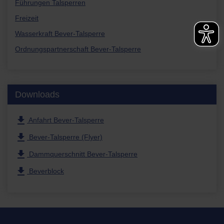
Führungen Talsperren
Freizeit
Wasserkraft Bever-Talsperre
Ordnungspartnerschaft Bever-Talsperre
Downloads
file_download
Anfahrt Bever-Talsperre
file_download
Bever-Talsperre (Flyer)
file_download
Dammquerschnitt Bever-Talsperre
file_download
Beverblock