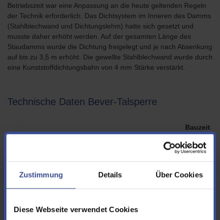
Betriebszeit war eine Anpassung an die heute geltenden Regeln
der Technik erforderlich. Das Dichtsystem im Inneren des Damms
(Stahlblechwand und Dichtungslehm) hatte sich gesetzt und
musste daher erhöht werden. Auf der gesamten Länge des
Staudamms wurde die Dichtung freigelegt und je nach Absenkung
auf bis zu 3,5 m erhöht. Die gewellte Stahlblechwand wurde durch
eine Kunststoffdichtungsbahn von 4 mm Stärke verstärkt.
Technische Daten Bever-Talsperre
Bauzeit
1935 - 1938
Hauptabsperrdamm
Zustimmung
Details
Über Cookies
Diese Webseite verwendet Cookies