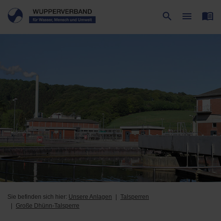
menu_book
search
menu
Suche
Menü
Sie befinden sich hier:
Unsere Anlagen
Talsperren
Große Dhünn-Talsperre