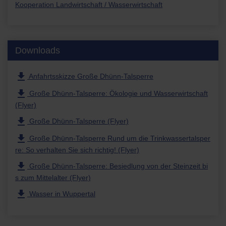
Kooperation Landwirtschaft / Wasserwirtschaft
Downloads
file_download
Anfahrtsskizze Große Dhünn-Talsperre
file_download
Große Dhünn-Talsperre: Ökologie und Wasserwirtschaft
(Flyer)
file_download
Große Dhünn-Talsperre (Flyer)
file_download
Große Dhünn-Talsperre Rund um die Trinkwassertalsper
re: So verhalten Sie sich richtig! (Flyer)
file_download
Große Dhünn-Talsperre: Besiedlung von der Steinzeit bi
s zum Mittelalter (Flyer)
file_download
Wasser in Wuppertal