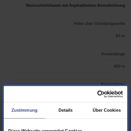
Steinschüttdamm mit Asphaltbeton-Kerndichtung
Höhe über Gründungssohle
63 m
Kronenlänge
400 m
Kronenbreite
8,50 m
Zustimmung
Details
Über Cookies
Sohlenbreite
210 m
Diese Webseite verwendet Cookies