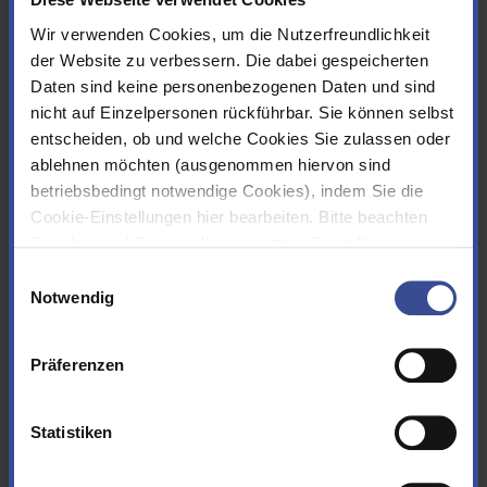
Wir verwenden Cookies, um die Nutzerfreundlichkeit
Volumen des Absperrbauwerks
der Website zu verbessern. Die dabei gespeicherten
Daten sind keine personenbezogenen Daten und sind
1,2 Mio m³
nicht auf Einzelpersonen rückführbar. Sie können selbst
entscheiden, ob und welche Cookies Sie zulassen oder
ablehnen möchten (ausgenommen hiervon sind
Entnahme und Entlastungseinrichtungen:
betriebsbedingt notwendige Cookies), indem Sie die
Rohwasserentnahmeturm
Cookie-Einstellungen hier bearbeiten. Bitte beachten
Sie, dass auf Basis selbst gesetzter Einstellungen
womöglich nicht mehr alle Funktionalitäten der Seite zur
Einwilligungsauswahl
Rohwasserentnahmeturm
Verfügung stehen. Sie können Ihre Cookie-
Notwendig
(Höhe über Gründungssohle)
Einstellungen jederzeit ändern, den Link finden Sie im
Footer.
Impressum
|
Datenschutz
66 m
Präferenzen
Rohwasserentnahmeeinleitungen
Statistiken
2x d. 1,20 m