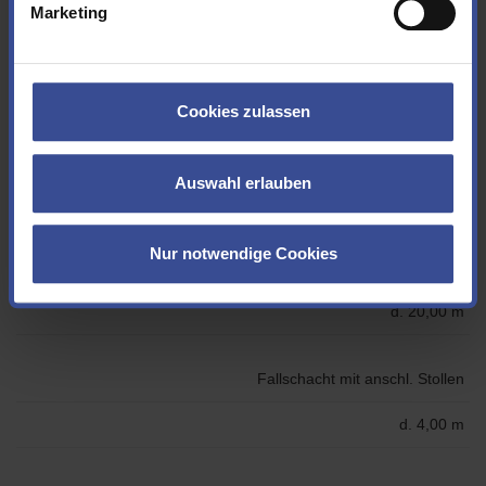
Marketing
Grundablassleitungen
2x d. 1,20 m
Cookies zulassen
Grundablass-Stollen (Maulprofil)
Auswahl erlauben
4,00 / 2,54 m
Nur notwendige Cookies
Hochwasserentlastungsturm mit Überfallrichter
d. 20,00 m
Fallschacht mit anschl. Stollen
d. 4,00 m