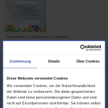
Patenurkunde für Wupperpaten in Wuppertal
Wupperpate - Was ist das?
Wupperpaten können Einzelpersonen, Familien oder auch Firmen
Zustimmung
Details
Über Cookies
sein. Sie übernehmen in bürgerschaftlicher Verantwortung
ehrenamtlich die Patenschaft für einen Wupperabschnitt.
Sie kümmern sich um ihren Abschnitt, sammeln Müll und
sensibilisieren andere Bürger dafür, dass die Wupper sich zur
Diese Webseite verwendet Cookies
Lebensader entwickelt, die erlebt werden kann, die aber auch zu
Wir verwenden Cookies, um die Nutzerfreundlichkeit
schützen ist.
der Website zu verbessern. Die dabei gespeicherten
Die Wupperpaten geben ein positives Vorbild und tragen dazu
Daten sind keine personenbezogenen Daten und sind
bei, dass ihr Wupperabschnitt ein Aushängeschild für den
jeweiligen Stadtteil ist.
nicht auf Einzelpersonen rückführbar. Sie können selbst