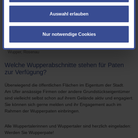
Auswahl erlauben
Nur notwendige Cookies
Wupper, Rosenau
Welche Wupperabschnitte stehen für Paten
zur Verfügung?
Überwiegend die öffentlichen Flächen im Eigentum der Stadt.
Am Ufer ansässige Firmen oder andere Grundstückseigentümer
sind vielleicht selbst schon auf ihrem Gelände aktiv und engagiert.
Sie können sich gerne melden und ihr Engagement auch im
Rahmen der Wupperpaten einbringen.
Alle Wuppertalerinnen und Wuppertaler sind herzlich eingeladen:
Werden Sie Wupperpate!