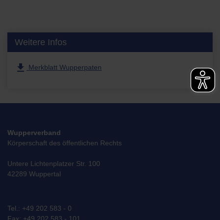
Weitere Infos
file_download
Merkblatt Wupperpaten
Wupperverband
Körperschaft des öffentlichen Rechts
Untere Lichtenplatzer Str. 100
42289 Wuppertal
Tel.: +49 202 583 - 0
Fax: +49 202 583 - 101