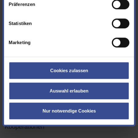
oder beteiligen uns an ihnen.
Präferenzen
zu den Projekten
Statistiken
Marketing
Cookies zulassen
Auswahl erlauben
Nur notwendige Cookies
Kooperationen