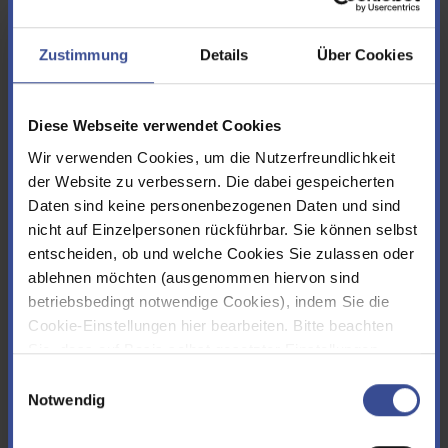
zu den Projekten
Zustimmung
Details
Über Cookies
Diese Webseite verwendet Cookies
Wir verwenden Cookies, um die Nutzerfreundlichkeit
der Website zu verbessern. Die dabei gespeicherten
Daten sind keine personenbezogenen Daten und sind
nicht auf Einzelpersonen rückführbar. Sie können selbst
entscheiden, ob und welche Cookies Sie zulassen oder
ablehnen möchten (ausgenommen hiervon sind
betriebsbedingt notwendige Cookies), indem Sie die
Cookie-Einstellungen hier bearbeiten. Bitte beachten
Sie, dass auf Basis selbst gesetzter Einstellungen
Forschungsprojekte
womöglich nicht mehr alle Funktionalitäten der Seite zur
Einwilligungsauswahl
Verfügung stehen. Sie können Ihre Cookie-
Notwendig
Forschung bedeutet für uns Wissenszuwachs und
Einstellungen jederzeit ändern, den Link finden Sie im
Arbeitsoptimierung. Deshalb führen wir Forschungsprojekte durch
Footer.
Impressum
|
Datenschutz