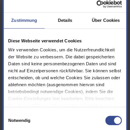
Vidoes von Fischen in der Dhünn
Zustimmung
Details
Über Cookies
An der Dhünn gibt es eine moderne Fischzähleinrichtung, den so
genannten VAKI-Counter. Es handelt sich um einen Kanal mit
Lichtschranke und angeschlossener Kamera. Anbei finden Sie ein
Diese Webseite verwendet Cookies
paar Aufnahmen von Fischen, die durch die Kamera erfasst
wurden. Geben Sie bitte die Marketing Cookies frei, um die
Wir verwenden Cookies, um die Nutzerfreundlichkeit
Videos sehen zu können.
der Website zu verbessern. Die dabei gespeicherten
Daten sind keine personenbezogenen Daten und sind
nicht auf Einzelpersonen rückführbar. Sie können selbst
Döbel und Bachforelle
entscheiden, ob und welche Cookies Sie zulassen oder
ablehnen möchten (ausgenommen hiervon sind
betriebsbedingt notwendige Cookies), indem Sie die
Cookie-Einstellungen hier bearbeiten. Bitte beachten
Hecht
Sie, dass auf Basis selbst gesetzter Einstellungen
womöglich nicht mehr alle Funktionalitäten der Seite zur
Einwilligungsauswahl
Verfügung stehen. Sie können Ihre Cookie-
Notwendig
Schleihe
Einstellungen jederzeit ändern, den Link finden Sie im