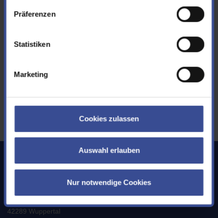
Footer.
Impressum
|
Datenschutz
Präferenzen
Nase
Statistiken
Meerneunauge
Marketing
Döbel
Cookies zulassen
Auswahl erlauben
Wupperverband
Körperschaft des öffentlichen Rechts
Nur notwendige Cookies
Untere Lichtenplatzer Str. 100
42289 Wuppertal