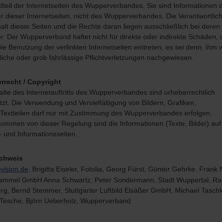
teil der Internetseiten des Wupperverbandes. Sie sind Informationen 
r dieser Internetseiten, nicht des Wupperverbandes. Die Verantwortlichk
alt dieser Seiten und die Rechte daran liegen ausschließlich bei deren
r. Der Wupperverband haftet nicht für direkte oder indirekte Schäden, 
ie Benutzung der verlinkten Internetseiten eintreten, es sei denn, ihm
liche oder grob fahrlässige Pflichtverletzungen nachgewiesen.
rrecht / Copyright
alte des Internetauftritts des Wupperverbandes sind urheberrechtlich
zt. Die Verwendung und Vervielfältigung von Bildern, Grafiken,
/Textteilen darf nur mit Zustimmung des Wupperverbandes erfolgen.
ommen von dieser Regelung sind die Informationen (Texte, Bilder) auf
 und Informationsseiten.
chweis
vision.de
, Brigitta Eiseler, Fotolia, Georg Fürst, Günter Gehrke, Frank
ammel GmbH Anna Schwartz, Peter Sondermann, Stadt Wuppertal, Ral
erg, Bernd Stemmer, Stuttgarter Luftbild Elsäßer GmbH, Michael Tasch
 Tesche, Björn Ueberholz, Wupperverband