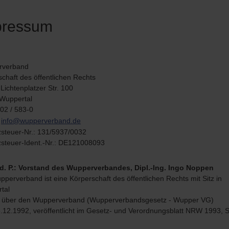
pressum
rverband
chaft des öffentlichen Rechts
Lichtenplatzer Str. 100
Wuppertal
202 / 583-0
:
info@wupperverband.de
steuer-Nr.: 131/5937/0032
steuer-Ident.-Nr.: DE121008093
S. d. P.: Vorstand des Wupperverbandes, Dipl.-Ing. Ingo Noppen
perverband ist eine Körperschaft des öffentlichen Rechts mit Sitz in
tal
 über den Wupperverband (Wupperverbandsgesetz - Wupper VG)
.12.1992, veröffentlicht im Gesetz- und Verordnungsblatt NRW 1993, S