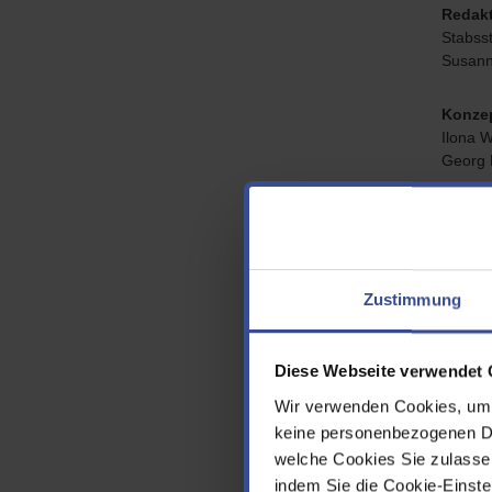
Redak
Stabsst
Susanne
Konzep
Ilona W
Georg M
Extran
Für die
jeweili
Zustimmung
Aufsi
Minist
Emilie-
Diese Webseite verwendet 
40479 
Wir verwenden Cookies, um d
Tel.: 0
Fax: 02
keine personenbezogenen Dat
www.um
welche Cookies Sie zulasse
indem Sie die Cookie-Einstel