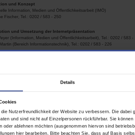
tion und Konzept
elle Information, Medien und Öffentlichkeitsarbeit (IMÖ)
 Fischer, Tel.: 0202 / 583 - 250
tion und Umsetzung der Internetpräsentation
eyer (Information, Medien und Öffentlichkeitsarbeit), Tel.: 0202 / 583 -
artin (Bereich Informationstechnik), Tel.: 0202 / 583 - 226
et und Passwort geschützte Bereiche
 Bereiche des Extranets und für passwortgeschützte Bereiche sind die
gen zuständigen Fachmitarbeiter/-innen bzw. Fachbereiche verantwortli
Details
chtsbehörde
erium für Umwelt, Naturschutz und Verkehr des Landes Nordrhein-West
Preyer-Platz 1
Cookies
Düsseldorf
ie Nutzerfreundlichkeit der Website zu verbessern. Die dabei 
211 / 4566 - 0
11 / 4566 - 388
en und sind nicht auf Einzelpersonen rückführbar. Sie können 
welt.nrw.de
n oder ablehnen möchten (ausgenommen hiervon sind betriebsb
lungen hier bearbeiten. Bitte beachten Sie, dass auf Basis selbs