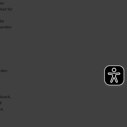
der
eit für
die
 werden
 den
 Noack,
f
ka,