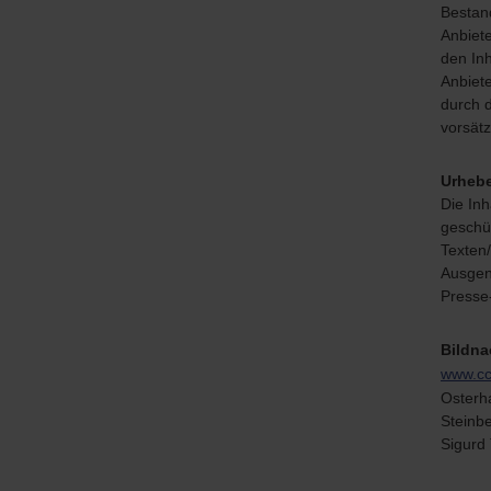
Bestand
Anbiete
den Inh
Anbiete
durch d
vorsätz
Urhebe
Die Inh
geschüt
Texten
Ausgen
Presse-
Bildna
www.cc
Osterh
Steinb
Sigurd