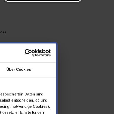
 233
ch.
Über Cookies
falen
gespeicherten Daten sind
selbst entscheiden, ob und
edingt notwendige Cookies),
t gesetzter Einstellungen