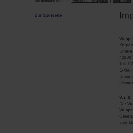
Sie befinden sich hier:
Permanent-Navigation
Impressum
Im
Zur Startseite
Wuppe
Körpers
Untere 
42289 
Tel.: 0
E-Mail
Umsatz
Umsatz
V. i. 
Der Wup
Wupper
Gesetz
vom 15