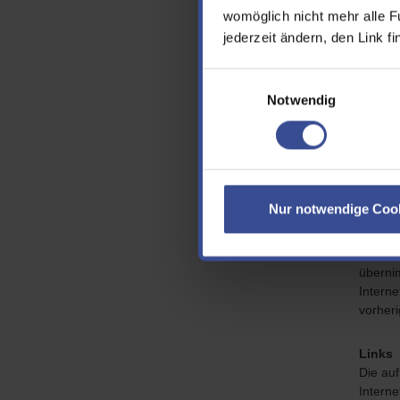
Redak
womöglich nicht mehr alle F
Fabriq
jederzeit ändern, den Link f
www.fa
Einwilligungsauswahl
Notwendig
Aussc
Aktual
Der Wu
Nur notwendige Coo
Websei
Haftung
Verfüg
übernim
Interne
vorher
Links
Die au
Interne