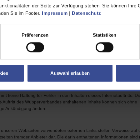
tionssystem, Design und Programmierung
unktionalitäten der Seite zur Verfügung stehen. Sie können Ihre 
ue D'Images ebusiness GmbH
inden Sie im Footer.
Impressum
|
Datenschutz
briquedimages.de
Präferenzen
Statistiken
hlussklausel für Haftung / Disclaimer
ität, Richtigkeit und Vollständigkeit der Informationen
pperverband bemüht sich im Rahmen des Zumutbaren, dass die auf 
kies
Auswahl erlauben
ten des Wupperverbandes enthalten Informationen zutreffend sind. Ei
 oder Garantie für die Aktualität, Richtigkeit und Vollständigkeit der zur
ung gestellten Daten ist jedoch ausgeschlossen. Der Wupperverband
mt keine Haftung für Fehler in den Inhalten dieses Internetauftritts. Di
t-Auftritt des Wupperverbandes enthaltenen Inhalte können sich ohne
ige Ankündigung ändern.
f unseren Webseiten verwendeten externen Links stellen Verweise auf 
tseiten fremder Anbieter dar. Die darin enthaltenen Informationen sind 