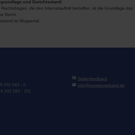
grundlage und Gerichtsstand
n Rechtsfragen, die den Internetauftritt betreffen, ist die Grundlage das
he Recht.
sstand ist Wuppertal.
comment
Seitenfeedback
49 202 583 - 0
mail
info@wupperverband.de
49 202 583 - 101