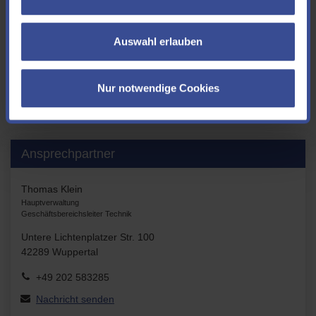
wie Unternehmen, Landwirtschaft, Umweltorganisationen u.v.a.
Auswahl erlauben
Infos zum Regionalpakt Wupper finden Sie in den in der Infobox -
neben Pressemitteilung zu anderen Themen - verlinkten
Pressemitteilungen.
Nur notwendige Cookies
Ansprechpartner
Thomas Klein
Hauptverwaltung
Geschäftsbereichsleiter Technik
Untere Lichtenplatzer Str. 100
42289 Wuppertal
+49 202 583285
Nachricht senden