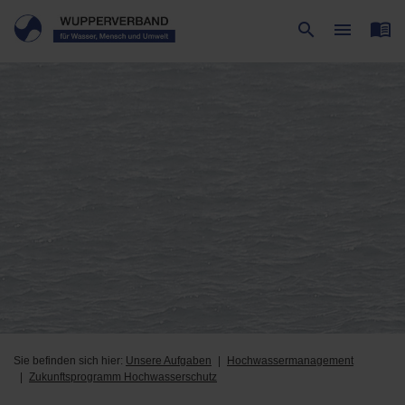
menu_book
search
menu
Suche
Menü
Sie befinden sich hier:
Unsere Aufgaben
Hochwassermanagement
Zukunftsprogramm Hochwasserschutz