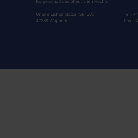
Körperschaft des öffentlichen Rechts
Untere Lichtenplatzer Str. 100
Tel.: +
42289 Wuppertal
Fax: +