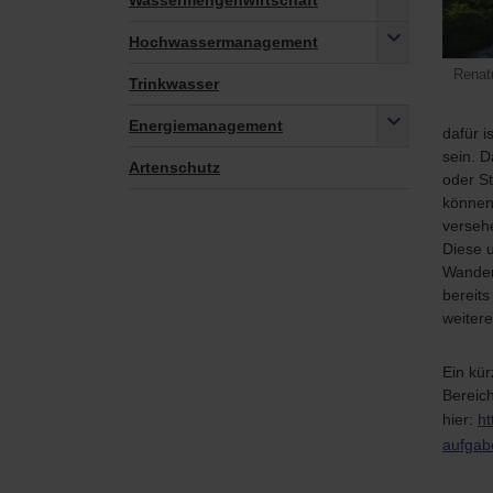
Wassermengenwirtschaft
Hochwassermanagement
Renat
Trinkwasser
Energiemanagement
dafür i
sein. 
Artenschutz
oder S
können 
verseh
Diese u
Wanderf
bereit
weiter
Ein kü
Bereich
hier:
ht
aufgab