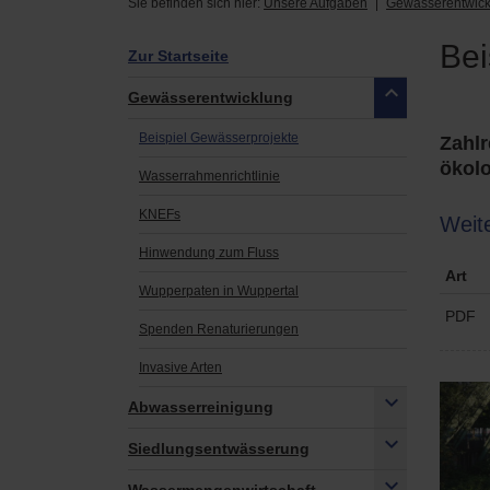
Sie befinden sich hier:
Unsere Aufgaben
Gewässerentwick
Bei
Zur Startseite
Gewässerentwicklung
Beispiel Gewässerprojekte
Zahlr
ökolo
Wasserrahmenrichtlinie
KNEFs
Weite
Hinwendung zum Fluss
Art
Wupperpaten in Wuppertal
PDF
Spenden Renaturierungen
Invasive Arten
Abwasserreinigung
Siedlungsentwässerung