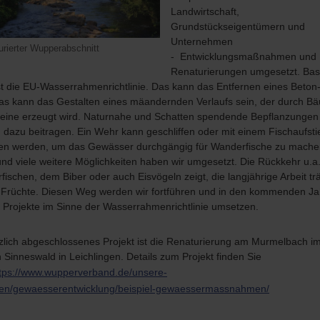
Landwirtschaft,
Grundstückseigentümern und
Unternehmen
urierter Wupperabschnitt
- Entwicklungsmaßnahmen und
Renaturierungen umgesetzt. Bas
st die EU-Wasserrahmenrichtlinie. Das kann das Entfernen eines Beton
Das kann das Gestalten eines mäandernden Verlaufs sein, der durch B
teine erzeugt wird. Naturnahe und Schatten spendende Bepflanzungen
dazu beitragen. Ein Wehr kann geschliffen oder mit einem Fischaufsti
en werden, um das Gewässer durchgängig für Wanderfische zu mache
nd viele weitere Möglichkeiten haben wir umgesetzt. Die Rückkehr u.a
ischen, dem Biber oder auch Eisvögeln zeigt, die langjährige Arbeit tr
s Früchte. Diesen Weg werden wir fortführen und in den kommenden J
e Projekte im Sinne der Wasserrahmenrichtlinie umsetzen.
rzlich abgeschlossenes Projekt ist die Renaturierung am Murmelbach i
 Sinneswald in Leichlingen. Details zum Projekt finden Sie
tps://www.wupperverband.de/unsere-
en/gewaesserentwicklung/beispiel-gewaessermassnahmen/