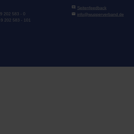
comment
Seitenfeedback
49 202 583 - 0
mail
info@wupperverband.de
49 202 583 - 101