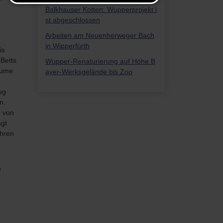
Balkhauser Kotten: Wupperprojekt i
st abgeschlossen
Arbeiten am Neuenherweger Bach
in Wipperfürth
is
-Betts
Wupper-Renaturierung auf Höhe B
äume
ayer-Werksgelände bis Zoo
eg
n.
. von
ägt
ahren
m