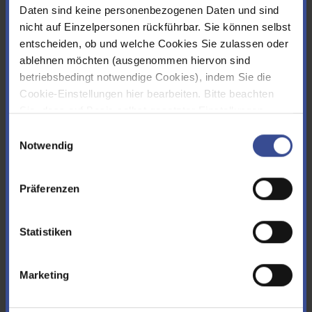
Daten sind keine personenbezogenen Daten und sind
nicht auf Einzelpersonen rückführbar. Sie können selbst
Kläranlagen
entscheiden, ob und welche Cookies Sie zulassen oder
Kläranlage Buchenhofen
ablehnen möchten (ausgenommen hiervon sind
Kläranlage Burg
betriebsbedingt notwendige Cookies), indem Sie die
Kläranlage Dhünn
Cookie-Einstellungen hier bearbeiten. Bitte beachten
Kläranlage Hückeswagen
Sie, dass auf Basis selbst gesetzter Einstellungen
Kläranlage Kohlfurth
womöglich nicht mehr alle Funktionalitäten der Seite zur
Einwilligungsauswahl
Kläranlage Leverkusen
Verfügung stehen. Sie können Ihre Cookie-
Notwendig
Kläranlage Marienheide
Einstellungen jederzeit ändern, den Link finden Sie im
Kläranlage Odenthal
Footer.
Impressum
|
Datenschutz
Kläranlage Radevormwald
Präferenzen
Kläranlage Schwelm
Kläranlage Wermelskirchen
Statistiken
Talsperren
Marketing
Bever-Talsperre
Brucher-Talsperre
Eschbachtalsperre