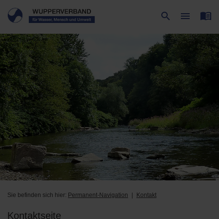
menu_book
search
menu
Suche
Menü
Sie befinden sich hier:
Permanent-Navigation
Kontakt
Kontaktseite