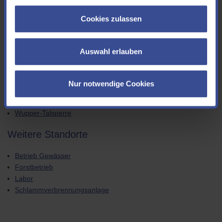
Große Dhünn-Talsperre
Cookies zulassen
Herbringhauser Talsperre
Kerspe-Talsperre
Lingese-Talsperre
Auswahl erlauben
Neyetalsperre
Panzer-Talsperre
Ronsdorfer Talsperre
Nur notwendige Cookies
Schevlinger-Talsperre
Stauanlage Dahlhausen
Wupper-Talsperre
Weitere Standorte
Betrieb Gewässer
Forstbetrieb
Labor
Schlammverbrennungsanlage