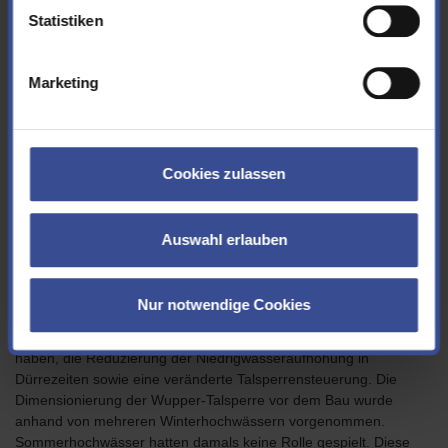
der Niedrigwasseraufhöhung in den Sommermonaten am Pegel
Statistiken
Kluserbrücke von 3,5 m³/s auf 3 m³/s zu Verschlechterungen
führt. Dies war nicht der Fall.
Marketing
Parallel wurde in 2023 das in 2022 aufgebaute
Niederschlags-/Abflussmodell dazu genutzt, um die bestehenden
Regeln für die Wupper-Talsperre mit Blick auf den Unterlauf zu
überarbeiten. Das Modell wurde mit den Erkenntnissen aus dem
Cookies zulassen
Hochwasser im Sommer 2021 noch einmal kalibriert. Nach der
Wupper-Talsperre werden auch die Betriebspläne an den
anderen Talsperren überdacht, allen voran der Bever-Block sowie
Auswahl erlauben
Lingese- und Brucher-Talsperre.
Der Genehmigungsantrag zur Änderung der Betriebsregeln an
Nur notwendige Cookies
der Wupper-Talsperre wurde in 2024 gestellt. Er enthält die
Sommerretentionsräume, die sich seit 2022 schon bewährt
haben, die Reduzierung der Niedrigwasseraufhöhung in
Dürrezeiten sowie eine veränderte Talsperrensteuerung. Die
Dimensionierung der Wupper-Talsperre vor dem Bau wurde
anhand von mehreren Winterhochwässern vorgenommen.
Sommerhochwässer hatten damals keine Rolle gespielt. Diese