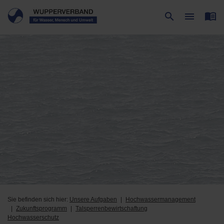
menu_book
search
menu
Suche
Menü
Sie befinden sich hier:
Unsere Aufgaben
Hochwassermanagement
Zukunftsprogramm
Talsperrenbewirtschaftung
Hochwasserschutz