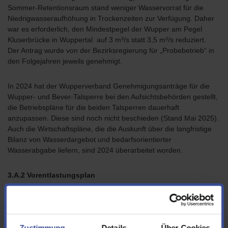
Sommer-Retentionsraum stand weniger Wasservorrat für die
Niedrigwasseraufhöhung in Trockenzeiten zur Verfügung. Daher
war es erforderlich, den Mindestpegel der Wupper am Pegel
Kluserbrücke in Wuppertal auf 3 m³/s statt 3,5 m³/s reduziert.
Der Antrag wurde von der Bezirksregierung für „Probebetrieb“ in
den Folgejahren jeweils genehmigt.
In 2024 hat der Wupperverband Genehmigungsanträge für die
Wupper- und Bever-Talsperre bei den Aufsichtsbehörden gestellt,
die Betriebspläne für die beiden Talsperren dauerhaft
anzupassen. Diese sind noch nicht beschieden (Stand Mai 2025).
Auch die Wirtschaftspläne, die die Auskunft über die langfristige
Bilanz von Wasserdargebot und bedarfsorientierter
Wasserabgabe liefern, sind 2024 überarbeitet worden.
3.A.2 Vorentlastungsplan
Hierbei geht es darum, die situative Vorentlastung der Talsperren
zu optimieren. Wenn zusätzlicher Puffer in den Talsperren
benötigt wird, erfolgt die situative Vorentlastung. Das bedeutet,
Zustimmung
Details
Über Cookies