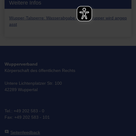
Weitere Infos
Wupper-Talsperre: Wasserabgabe an die Wupper wird angep
asst
Wupperverband
Körperschaft des öffentlichen Rechts
Untere Lichtenplatzer Str. 100
42289 Wuppertal
Tel.: +49 202 583 - 0
Fax: +49 202 583 - 101
comment
Seitenfeedback