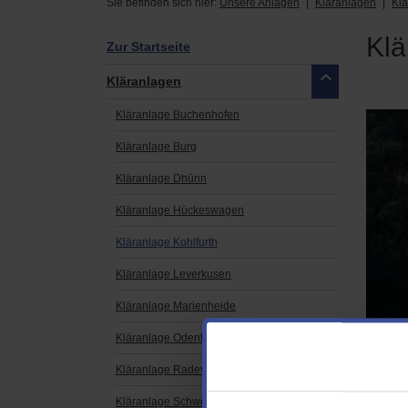
Sie befinden sich hier:
Unsere Anlagen
Kläranlagen
Klä
Klä
Zur Startseite
Kläranlagen
Kläranlage Buchenhofen
Kläranlage Burg
Kläranlage Dhünn
Kläranlage Hückeswagen
Kläranlage Kohlfurth
Kläranlage Leverkusen
Kläranlage Marienheide
Kläranlage Odenthal
Kläranlage Radevormwald
Klära
Kläranlage Schwelm