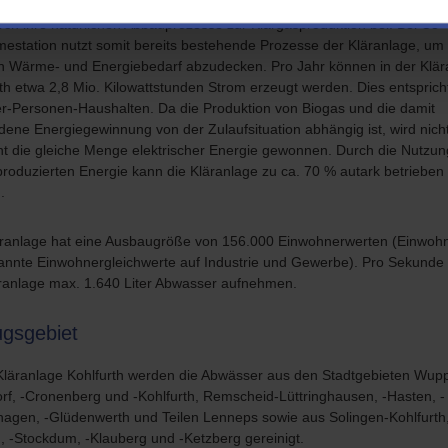
e aus Fettabscheidern, in den Faulbehälter eingespeist werden. Diese
rch ihre natürlichen Abbauprozesse zur Klärgasproduktion bei. Bei Co-
estation nutzt somit bereits bestehende Prozesse der Kläranlage, um
n Wärme- und Energiebedarf abzudecken. Pro Jahr können in der Klär
th etwa 2,8 Mio. Kilowattstunden Strom erzeugt werden. Dies entsprich
er-Personen-Haushalten. Da die Produktion von Biogas und die damit
ene Energiegewinnung von der Zulaufsituation abhängig ist, wird nich
nt die gleiche Menge elektrischer Energie gewonnen. Durch die Nutzun
produzierten Energie kann die Kläranlage zu ca. 70 % autark betrieben
.
äranlage hat eine Ausbaugröße von 156.000 Einwohnerwerten (Einwoh
annte Einwohnergleichwerte auf Industrie und Gewerbe). Pro Sekunde
äranlage max. 1.640 Liter Abwasser aufnehmen.
ugsgebiet
 Kläranlage Kohlfurth werden die Abwässer aus den Stadtgebieten Wupp
rf, -Cronenberg und -Kohlfurth, Remscheid-Lüttringhausen, -Hasten, -
agen, -Glüdenwerth und Teilen Lenneps sowie aus Solingen-Kohlfurth,
, -Stockdum, -Klauberg und -Ketzberg gereinigt.