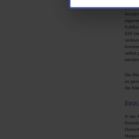
B. Rest
dort du
Annahm
eigene
Kohlfur
620 Vi
verbund
konsta
selbst 
werden
Die Kl
so gen
die Kl
Einz
In der
Ronsdo
Hohenh
Meigen