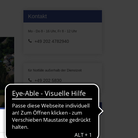
Kontakt
Mo - Do 8 - 16 Uhr, Fr 8 - 12 Uhr
+49 202 4782940
für Notfälle außerhalb der Dienstzeit
+49 202 5830
Weitere Informationen
Technische Daten und Leistung
Führungen Kläranlagen