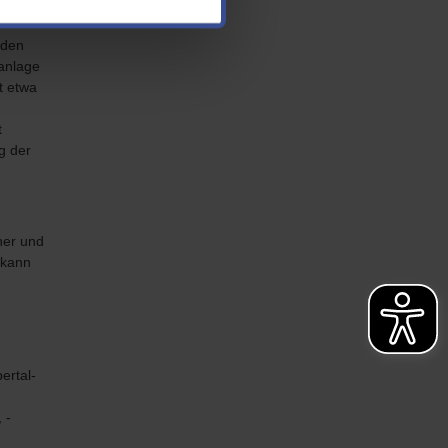
 tragen
 den
anlage
t etwa
t
g der
ner und
 kann
ertal-
 -