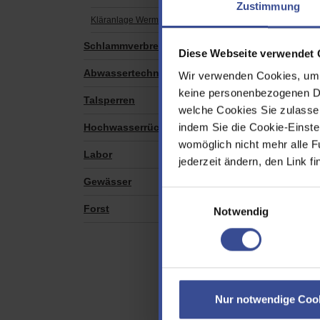
Zustimmung
Kläranlage Wermelskirchen
Hist
Schlammverbrennung
Diese Webseite verwendet 
Due Klä
Abwassertechnische Anlagen
Wir verwenden Cookies, um d
Reinig
keine personenbezogenen Dat
1998 b
Talsperren
welche Cookies Sie zulasse
und di
indem Sie die Cookie-Einstel
Belebu
Hochwasserrückhaltebecken
a. Rec
womöglich nicht mehr alle F
Labor
Faultü
jederzeit ändern, den Link f
Nachklä
Gewässer
Als Be
Einwilligungsauswahl
den En
Forst
Notwendig
werden
Stromge
BHKW u
reinig
den BH
Zur we
Nur notwendige Coo
Annahme