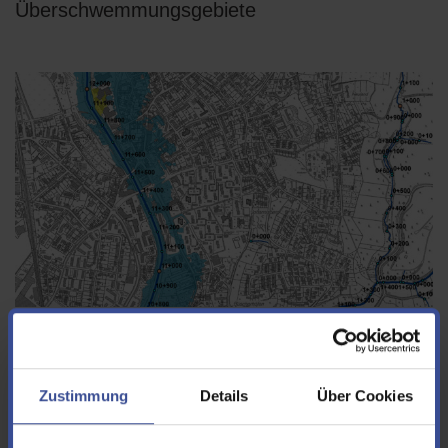
Überschwemmungsgebiete
Kartenausschnitt Überschwemmungsgebiete
Überschwemmungsgebiete sind vom Ursprung her unbebaute,
flache Geländestücke an Fließgewässern oder Binnenseen, die
Zustimmung
Details
Über Cookies
durch Überflutung größere Mengen von Hochwasser aufnehmen
können. In diesen Bereichen ist die Wahrscheinlichkeit einer
Überschwemmung sehr hoch.