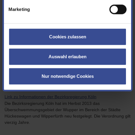
Marketing
Die Karten zeigen blaue und gelbe Bereiche. Die blauen Flächen
werden bei einem 100-jährlichen (tritt laut Statistik alle 100 Jahre
auf und ist Grundlage für Berechnungen) mit Wasser bedeckt
sein. Die gelben Flächen sind z. B. durch Mauern geschützt, hier
würde bei einem 100-jährichen Hochwasser nur Wasser
Cookies zulassen
eindringen, wenn z. B. die Mauer defekt wäre. In
Überschwemmungsflächen darf z. B. in der Regel nicht neu
gebaut werden.
Auswahl erlauben
Überschwemmungsgebiete
Nur notwendige Cookies
Link zu Informationen der Bezirksregierung Düsseldorf
Link zu Informationen der Bezirksregierung Köln
Die Bezirksregierung Köln hat im Herbst 2013 das
Überschwemmungsgebiet der Wupper im Bereich der Städte
Hückeswagen und Wipperfürth neu festgelegt. Die Verordnung gilt
vierzig Jahre.