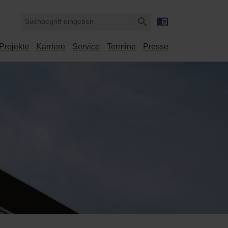
menu_book
search
Suche
Projekte
Karriere
Service
Termine
Presse
starten