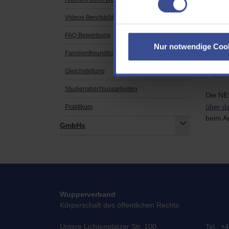
Videos Berufsbilder
Film
FAQ Bewerbung
Nur notwendige Coo
Familienfreundlichkeit
Podca
Gleichstellung
Studienabschlussarbeiten
Die NE
über da
Praktikum
beim A
GmbHs
Wupperverband
Körperschaft des öffentlichen Rechts
Untere Lichtenplatzer Str. 100
Tel.: +