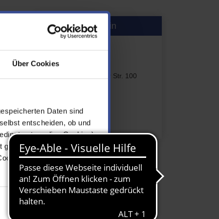
Ansprechpartnerin
Julia Möbus
Hauptverwaltung
Über Cookies
Untere Lichtenplatzer Str. 100
42289 Wuppertal
+49 202 583457
gespeicherten Daten sind
Nachricht senden
selbst entscheiden, ob und
edingt notwendige Cookies),
t gesetzter Einstellungen
Cookie-Einstellungen
Marketing