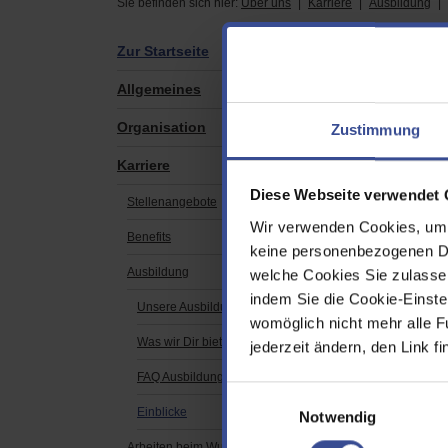
Sie befinden sich hier:
Über uns
Karriere
Ausbildung
Ein
Zur Startseite
Allgemeines
Organisation
Zustimmung
Praxi
Karriere
Diese Webseite verwendet 
Stellenangebote
Wir verwenden Cookies, um d
Benefits
keine personenbezogenen Dat
Ausbildung
welche Cookies Sie zulasse
indem Sie die Cookie-Einstel
Unsere Ausbildungsberufe
womöglich nicht mehr alle F
Was wir Dir bieten
jederzeit ändern, den Link f
FAQ Ausbildung
Einwilligungsauswahl
Einblicke
Notwendig
Arbeiten beim Wupperverband