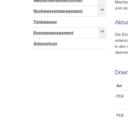
Wassermengenwirtschaft
Mischs
und ni
Hochwassermanagement
Aktua
Trinkwasser
Energiemanagement
Die Ei
untersc
Artenschutz
in den 
überni
Down
Art
PDF
PDF