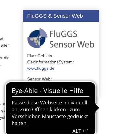
FluGGS & Sensor Web
nd
aller
n
FlussGebiets-
r die
GeoinformationsSystem:
.
www.fluggs.de
Sensor Web:
www.fluggs.de/swc
n Sie
en der
system)