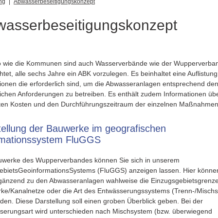
ng
Abwasserbeseitigungskonzept
asserbeseitigungskonzept
 wie die Kommunen sind auch Wasserverbände wie der Wupperverba
chtet, alle sechs Jahre ein ABK vorzulegen. Es beinhaltet eine Auflistung 
tionen die erforderlich sind, um die Abwasseranlagen entsprechend de
lichen Anforderungen zu betreiben. Es enthält zudem Informationen übe
ten Kosten und den Durchführungszeitraum der einzelnen Maßnahmen
tellung der Bauwerke im geografischen
rmationssystem FluGGS
uwerke des Wupperverbandes können Sie sich in unserem
ebietsGeoinformationsSystems (FluGGS) anzeigen lassen. Hier könne
rgänzend zu den Abwasseranlagen wahlweise die Einzugsgebietsgrenz
rke/Kanalnetze oder die Art des Entwässerungssystems (Trenn-/Misch
den. Diese Darstellung soll einen groben Überblick geben. Bei der
serungsart wird unterschieden nach Mischsystem (bzw. überwiegend