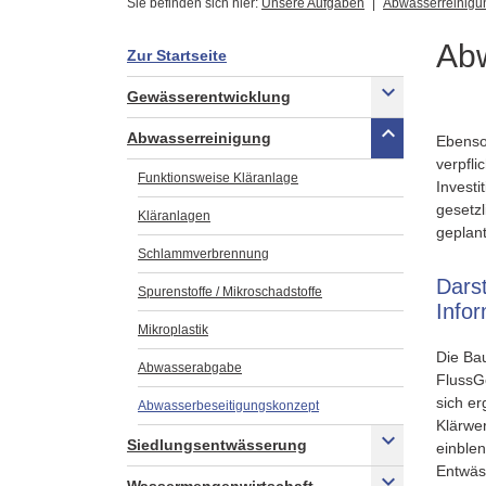
Sie befinden sich hier:
Unsere Aufgaben
Abwasserreinigu
Abw
Zur Startseite
Gewässerentwicklung
Abwasserreinigung
Ebenso
verpfli
Funktionsweise Kläranlage
Investi
gesetz
Kläranlagen
geplan
Schlammverbrennung
Dars
Spurenstoffe / Mikroschadstoffe
Info
Mikroplastik
Die Ba
Abwasserabgabe
FlussG
sich e
Abwasserbeseitigungskonzept
Klärwe
Siedlungsentwässerung
einblen
Entwäs