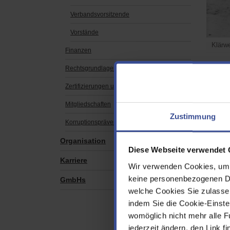
Verbandsvorsitzende
Vorstände
Klärw
Finanzen
Rechtsgrundlagen
Abwa
Zertifizierungen und Auszeichnungen
Meilen
Mitgliedschaften
Gemein
Zustimmung
Bayer 
Korruptionsprävention
Kläran
Organisation
werden
Diese Webseite verwendet 
Schlam
Karriere
Weitere
Wir verwenden Cookies, um d
Kläranl
keine personenbezogenen Dat
GmbHs
Hückes
welche Cookies Sie zulasse
In den
indem Sie die Cookie-Einstel
Kommun
womöglich nicht mehr alle F
langsa
bis in 
jederzeit ändern, den Link f