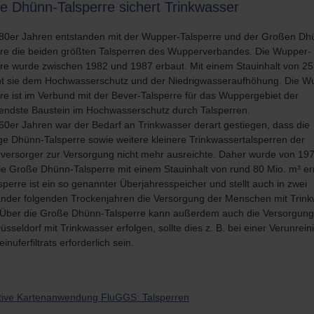
e Dhünn-Talsperre sichert Trinkwasser
 80er Jahren entstanden mit der Wupper-Talsperre und der Großen Dh
rre die beiden größten Talsperren des Wupperverbandes. Die Wupper-
rre wurde zwischen 1982 und 1987 erbaut. Mit einem Stauinhalt von 25
nt sie dem Hochwasserschutz und der Niedrigwasseraufhöhung. Die W
re ist im Verbund mit der Bever-Talsperre für das Wuppergebiet der
endste Baustein im Hochwasserschutz durch Talsperren.
60er Jahren war der Bedarf an Trinkwasser derart gestiegen, dass die
ge Dhünn-Talsperre sowie weitere kleinere Trinkwassertalsperren der
versorger zur Versorgung nicht mehr ausreichte. Daher wurde von 197
e Große Dhünn-Talsperre mit einem Stauinhalt von rund 80 Mio. m³ err
sperre ist ein so genannter Überjahresspeicher und stellt auch in zwei
ander folgenden Trockenjahren die Versorgung der Menschen mit Trin
. Über die Große Dhünn-Talsperre kann außerdem auch die Versorgung
üsseldorf mit Trinkwasser erfolgen, sollte dies z. B. bei einer Verunrei
inuferfiltrats erforderlich sein.
ktive Kartenanwendung FluGGS: Talsperren