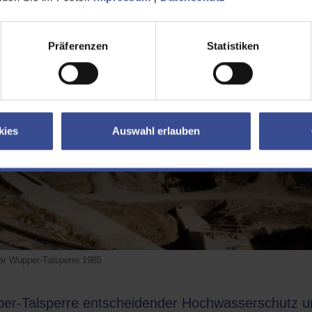
inerer Fischbestand etablieren.
Präferenzen
Statistiken
kies
Auswahl erlauben
er Wupper-Talsperre 1985
er-Talsperre entscheidender Hochwasserschutz u