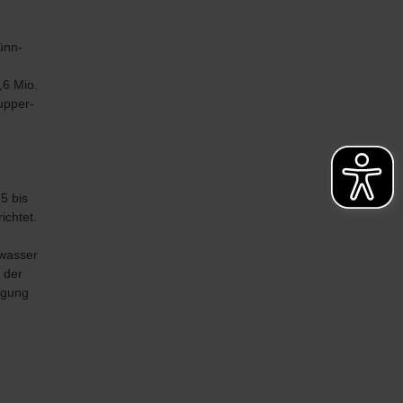
ünn-
,6 Mio.
upper-
5 bis
ichtet.
kwasser
 der
nigung