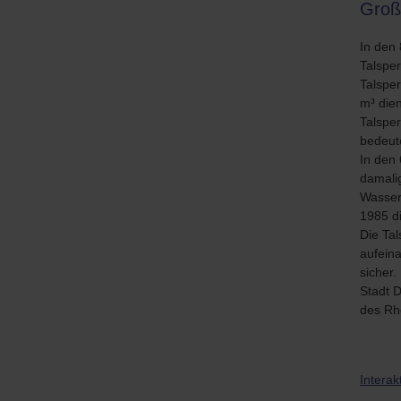
Groß
In den
Talspe
Talspe
m³ die
Talsper
bedeut
In den 
damali
Wasser
1985 di
Die Tal
aufein
sicher
Stadt D
des Rhe
Intera