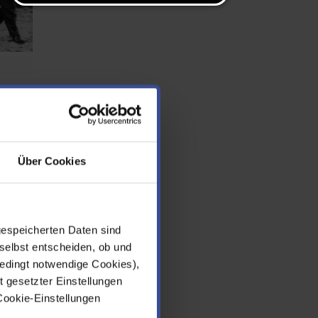
n
s der
Über Cookies
e
Andere
gespeicherten Daten sind
selbst entscheiden, ob und
edingt notwendige Cookies),
der
t gesetzter Einstellungen
Cookie-Einstellungen
s noch
s wieder