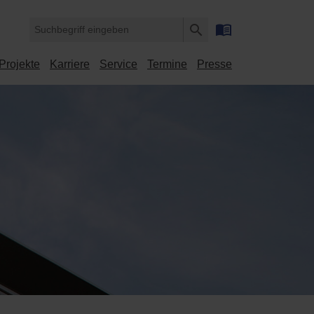
menu_book
search
Suche
Projekte
Karriere
Service
Termine
Presse
starten