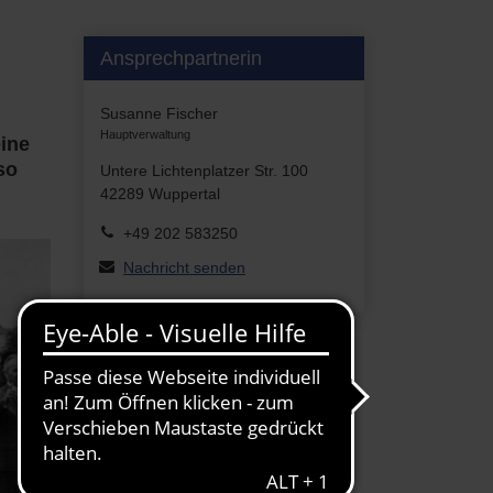
Ansprechpartnerin
Susanne Fischer
Hauptverwaltung
eine
so
Untere Lichtenplatzer Str. 100
42289 Wuppertal
+49 202 583250
Nachricht senden