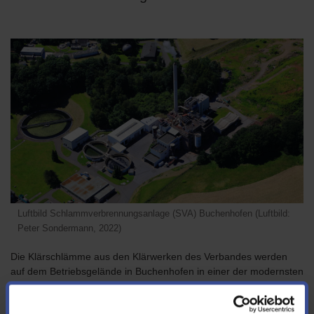
Luftbild Schlammverbrennungsanlage (SVA) Buchenhofen (Luftbild:
Peter Sondermann, 2022)
Die Klärschlämme aus den Klärwerken des Verbandes werden
auf dem Betriebsgelände in Buchenhofen in einer der modernsten
deutschen Klärschlammverbrennungsanlagen nach dem Stand
der Technik entsorgt. Die Verfahrenstechnik und das Knowhow