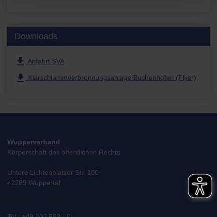
Downloads
file_download
Anfahrt SVA
file_download
Klärschlammverbrennungsanlage Buchenhofen (Flyer)
Wupperverband
Körperschaft des öffentlichen Rechts
Untere Lichtenplatzer Str. 100
42289 Wuppertal
Tel.: +49 202 583 - 0