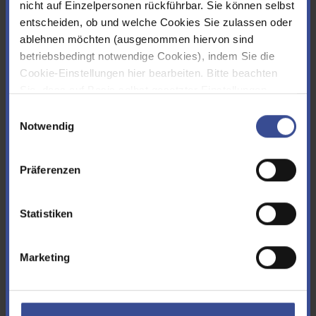
nicht auf Einzelpersonen rückführbar. Sie können selbst
Invasive Arten
entscheiden, ob und welche Cookies Sie zulassen oder
ablehnen möchten (ausgenommen hiervon sind
Nicht-heimische Tier- und Pflanzenarten
betriebsbedingt notwendige Cookies), indem Sie die
Cookie-Einstellungen hier bearbeiten. Bitte beachten
weiterlesen
Sie, dass auf Basis selbst gesetzter Einstellungen
womöglich nicht mehr alle Funktionalitäten der Seite zur
Einwilligungsauswahl
Verfügung stehen. Sie können Ihre Cookie-
Notwendig
Einstellungen jederzeit ändern, den Link finden Sie im
Footer.
Impressum
|
Datenschutz
Präferenzen
Statistiken
Marketing