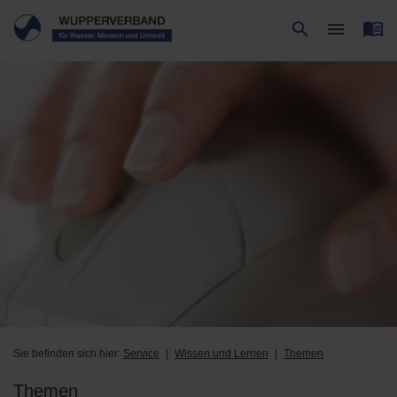
menu_book
search
menu
Suche
Menü
Sie befinden sich hier:
Service
Wissen und Lernen
Themen
Themen