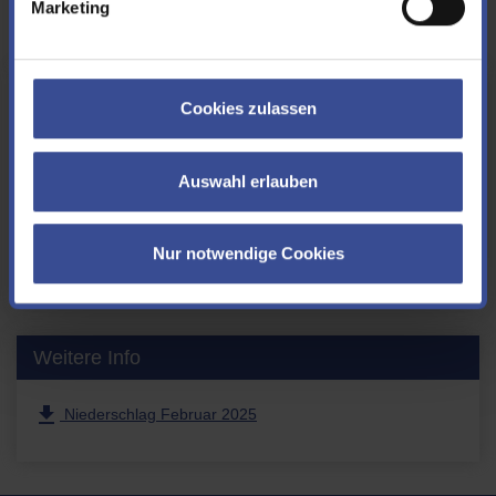
Marketing
Hochwasserportal
Cookies zulassen
Auswahl erlauben
Situationsanalysen, Prognosen, Berichte u. v. m.
Nur notwendige Cookies
Hochwasserportal
Weitere Info
file_download
Niederschlag Februar 2025