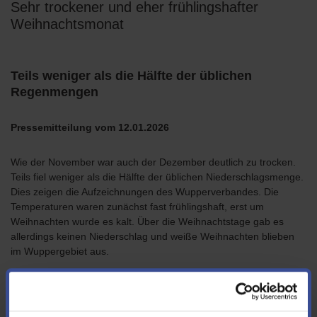
Sehr trockener und eher frühlingshafter
Weihnachtsmonat
Teils weniger als die Hälfte der üblichen
Regenmengen
Pressemitteilung vom 12.01.2026
Wie der November war auch der Dezember deutlich zu trocken.
Teils fiel weniger als die Hälfte der üblichen Niederschlagsmenge.
Dies zeigen die Aufzeichnungen des Wupperverbandes. Die
Temperaturen waren zunächst fast frühlingshaft, erst um
Weihnachten wurde es kalt. Über die Weihnachtstage gab es
allerdings keinen Niederschlag und weiße Weihnachten blieben
im Wuppergebiet aus.
An der Messtation Bever-Talsperre in Hückeswagen lag die
Regenmenge mit 72 Liter Regen pro Quadratmeter circa bei der
Hälfte des dortigen Monats-Mittels von 146 Litern. An der