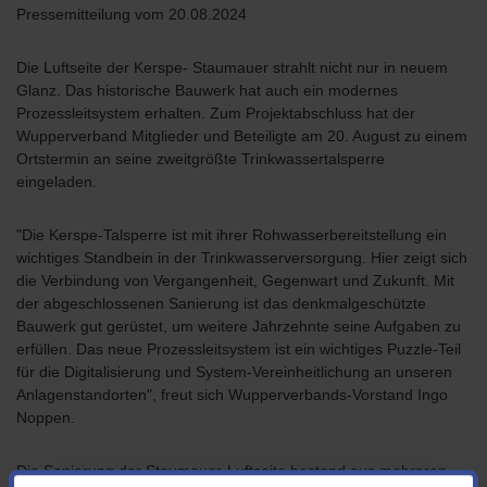
Pressemitteilung vom 20.08.2024
Die Luftseite der Kerspe- Staumauer strahlt nicht nur in neuem
Glanz. Das historische Bauwerk hat auch ein modernes
Prozessleitsystem erhalten. Zum Projektabschluss hat der
Wupperverband Mitglieder und Beteiligte am 20. August zu einem
Ortstermin an seine zweitgrößte Trinkwassertalsperre
eingeladen.
"Die Kerspe-Talsperre ist mit ihrer Rohwasserbereitstellung ein
wichtiges Standbein in der Trinkwasserversorgung. Hier zeigt sich
die Verbindung von Vergangenheit, Gegenwart und Zukunft. Mit
der abgeschlossenen Sanierung ist das denkmalgeschützte
Bauwerk gut gerüstet, um weitere Jahrzehnte seine Aufgaben zu
erfüllen. Das neue Prozessleitsystem ist ein wichtiges Puzzle-Teil
für die Digitalisierung und System-Vereinheitlichung an unseren
Anlagenstandorten", freut sich Wupperverbands-Vorstand Ingo
Noppen.
Die Sanierung der Staumauer-Luftseite bestand aus mehreren