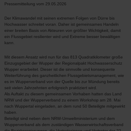
Pressemitteilung vom 29.05.2026
Der Klimawandel mit seinen extremen Folgen von Dürre bis
Hochwasser schreitet voran. Daher ist gemeinsames Handeln
einer breiten Basis von Akteuren von größter Wichtigkeit, damit
ein Flussgebiet resilienter wird und Extreme besser bewältigen
kann.
Mit diesem Ansatz wird nun für das 813 Quadratkilometer große
Einzugsgebiet der Wupper der Regionalpakt Hochwasserschutz
Wupper erarbeitet. Dieser ist die sinnvolle und konsequente
Weiterführung des ganzheitlichen Flussgebietsmanagement, wie
es im Wupperverband von der Quelle bis zur Mündung bereits
seit vielen Jahrzehnten erfolgreich praktiziert wird.
Als Auftakt zu diesem gemeinsamen Vorhaben hatten das Land
NRW und der Wupperverband zu einem Workshop am 28. Mai
nach Wuppertal eingeladen, an dem rund 50 Beteiligte mitgewirkt
haben.
Beteiligt sind neben dem NRW-Umweltministerium und dem
Wupperverband als dem zuständigen Wasserwirtschaftsverband
die Bezirksregierungen, die Vertreterinnen und Vertreter der 22