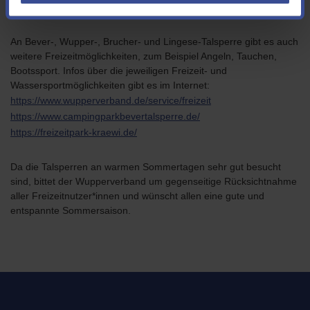
gewährleisten.
An Bever-, Wupper-, Brucher- und Lingese-Talsperre gibt es auch
weitere Freizeitmöglichkeiten, zum Beispiel Angeln, Tauchen,
Bootssport. Infos über die jeweiligen Freizeit- und
Wassersportmöglichkeiten gibt es im Internet:
https://www.wupperverband.de/service/freizeit
https://www.campingparkbevertalsperre.de/
https://freizeitpark-kraewi.de/
Da die Talsperren an warmen Sommertagen sehr gut besucht
sind, bittet der Wupperverband um gegenseitige Rücksichtnahme
aller Freizeitnutzer*innen und wünscht allen eine gute und
entspannte Sommersaison.