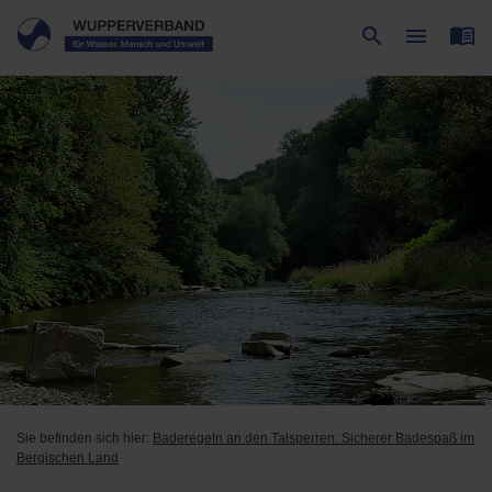
menu_book
search
menu
Suche
Menü
Sie befinden sich hier:
Baderegeln an den Talsperren: Sicherer Badespaß im
Bergischen Land