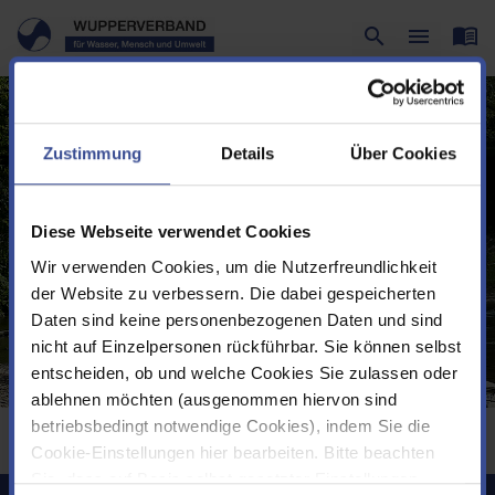
menu_book
search
menu
Suche
Menü
Zustimmung
Details
Über Cookies
Diese Webseite verwendet Cookies
Wir verwenden Cookies, um die Nutzerfreundlichkeit
der Website zu verbessern. Die dabei gespeicherten
Daten sind keine personenbezogenen Daten und sind
nicht auf Einzelpersonen rückführbar. Sie können selbst
entscheiden, ob und welche Cookies Sie zulassen oder
ablehnen möchten (ausgenommen hiervon sind
betriebsbedingt notwendige Cookies), indem Sie die
Sie befinden sich hier:
Permanent-Navigation
Erweiterte Suche
Cookie-Einstellungen hier bearbeiten. Bitte beachten
Sie, dass auf Basis selbst gesetzter Einstellungen