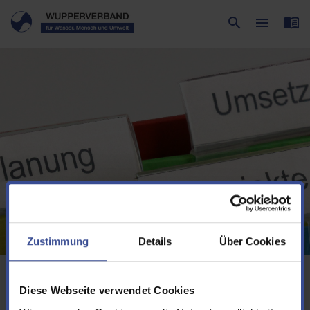
menu_book
search
menu
Suche
Menü
Zustimmung
Details
Über Cookies
Sie befinden sich hier:
Projekte
Kooperationen
Diese Webseite verwendet Cookies
Kooperationen