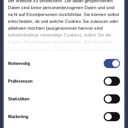
der Website zu verbessern. Die dabei gespeicherten
Art
Titel
Größe
Medium
PDF
Daten sind keine personenbezogenen Daten und sind
nicht auf Einzelpersonen rückführbar. Sie können selbst
Wupperradweg Teilstück Solingen bis Leverkusen (Flyer
entscheiden, ob und welche Cookies Sie zulassen oder
Wupperwandel Raderlebnisweg)
ablehnen möchten (ausgenommen hiervon sind
5,2 MB
betriebsbedingt notwendige Cookies), indem Sie die
Cookie-Einstellungen hier bearbeiten. Bitte beachten
file_download
Sie, dass auf Basis selbst gesetzter Einstellungen
womöglich nicht mehr alle Funktionalitäten der Seite zur
Einwilligungsauswahl
Verfügung stehen. Sie können Ihre Cookie-
Notwendig
PDF
Einstellungen jederzeit ändern, den Link finden Sie im
Wupperradweg Teilstück Marienheide (Quelle) bis Wupper-
Footer.
Impressum
|
Datenschutz
Präferenzen
Talsperre (Flyer Wasserquintett Bahntrassenweg)
6,2 MB
Statistiken
file_download
Marketing
GPX