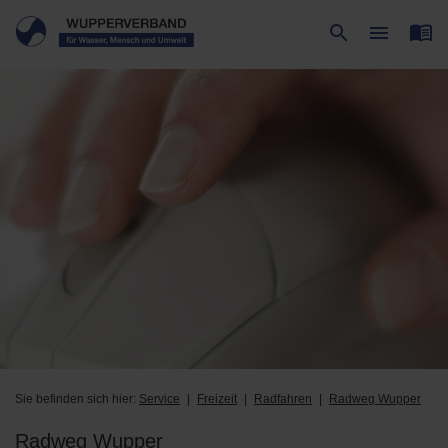
menu_book
search
menu
Suche
Menü
Sie befinden sich hier:
Service
Freizeit
Radfahren
Radweg Wupper
Radweg Wupper