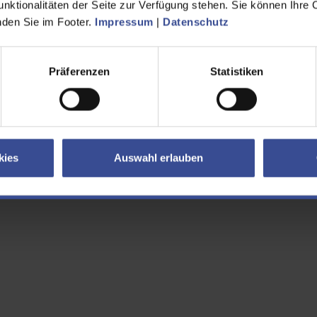
unktionalitäten der Seite zur Verfügung stehen. Sie können Ihre 
inden Sie im Footer.
Impressum
|
Datenschutz
1,6 MB
Karte Dhünnweg
72,6 KB
GPS-Datei Dhünnweg
Präferenzen
Statistiken
18,6 KB
GPS-Datei Dhünnweg als ZIP
kies
Auswahl erlauben