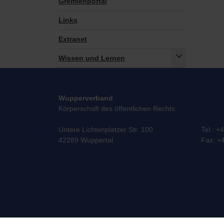
Gremienportal
Links
Extranet
Wissen und Lernen
Wupperverband
Körperschaft des öffentlichen Rechts
Untere Lichtenplatzer Str. 100
Tel.: +
42289 Wuppertal
Fax: +