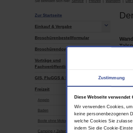
Sie befinden sich hier:
Service
Freizeit
Wandern
Der
De
Zur Startseite
Einkauf & Vergabe
Broschürenbestellformular
Wand
Talsp
Broschürendownloads
Vorträge und
Fachveröffentlichungen
Zustimmung
GIS, FluGGS & Sensor Web
Freizeit
Diese Webseite verwendet 
Angeln
Wir verwenden Cookies, um d
Dhün
Baden
keine personenbezogenen Dat
welche Cookies Sie zulasse
Boote ohne Motor
Der Weg
indem Sie die Cookie-Einstel
Art
Camping + Zelten