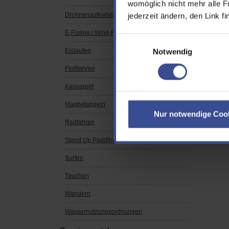
womöglich nicht mehr alle F
jederzeit ändern, den Link f
Drohnenaufnahmen
PDF
E-Foiling / Wing-Foiling
Einwilligungsauswahl
GPX
Notwendig
Eislaufen
Floßfahren
ZIP
Kanusport
Magnetangeln
Nur notwendige Coo
Radfahren
Stand Up Paddling
Surfen
Tauchen
Wandern
Wassernutzungsordnungen