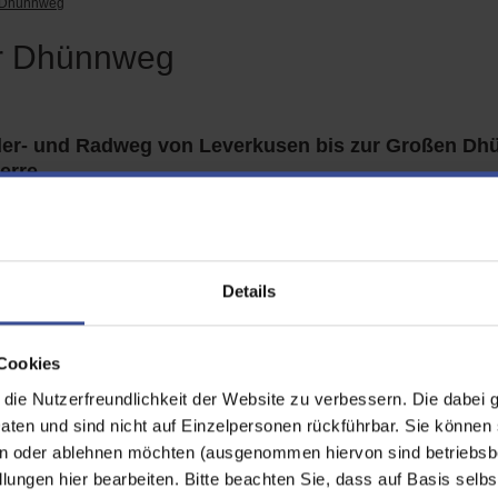
 Dhünnweg
r Dhünnweg
er- und Radweg von Leverkusen bis zur Großen Dh
erre
Der Dhünnweg erschließt die D
von der Talsperre bis zur Mündu
macht sie erstmals für Fußgäng
Details
Radfahrer durchgängig erlebbar.
Informationssystem und speziell
Gestaltungselemente leiten die
Cookies
Besucher/-innen über den Weg 
informieren über Sehenswürdigke
ie Nutzerfreundlichkeit der Website zu verbessern. Die dabei 
n
kulturelle Kleinode und landschaf
en und sind nicht auf Einzelpersonen rückführbar. Sie können 
Besonderheiten.
n oder ablehnen möchten (ausgenommen hiervon sind betriebsb
 ist ca. 25 km lang.
lungen hier bearbeiten. Bitte beachten Sie, dass auf Basis selbs
Titel
Größe
M