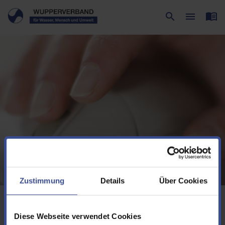
menu_book
search
menu
Suche
Menü
Zustimmung
Details
Über Cookies
Sie befinden sich hier:
Service
Vorträge und Fachveröffentlichungen
Vorträge Symposium Flussgebietsmanagement
Diese Webseite verwendet Cookies