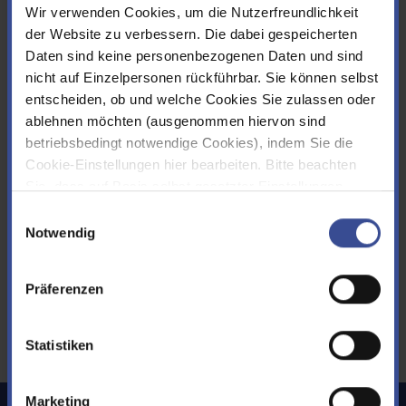
Vorträge Symposium
Wir verwenden Cookies, um die Nutzerfreundlichkeit
Flussgebietsmanagement bzw. Gebietsforum
der Website zu verbessern. Die dabei gespeicherten
Wupper
Daten sind keine personenbezogenen Daten und sind
nicht auf Einzelpersonen rückführbar. Sie können selbst
entscheiden, ob und welche Cookies Sie zulassen oder
ablehnen möchten (ausgenommen hiervon sind
29. Symposium Flussgebietsmanagement
betriebsbedingt notwendige Cookies), indem Sie die
2026
Cookie-Einstellungen hier bearbeiten. Bitte beachten
Sie, dass auf Basis selbst gesetzter Einstellungen
Hier finden Sie die Vorträge vom 19. und 20.05.2026, für die uns
womöglich nicht mehr alle Funktionalitäten der Seite zur
Einwilligungsauswahl
die Refernet*innen die Rechte zur Veröffentlichung erteilt h
Verfügung stehen. Sie können Ihre Cookie-
Notwendig
Einstellungen jederzeit ändern, den Link finden Sie im
weiterlesen
Footer.
Impressum
|
Datenschutz
Präferenzen
Statistiken
Marketing