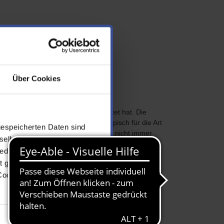
Über Cookies
 die sich auch hierzulande verbreitet hat. Die
 meist deutlich kleiner bleibt. Typisch für die Art
gespeicherten Daten sind
n Rückenflosse, auch wenn der Fleck nicht immer
selbst entscheiden, ob und
edingt notwendige Cookies),
t gesetzter Einstellungen
Cookie-Einstellungen
aspischen und Schwarzen Meer. Mittlerweile lebt
Frachtschiffen ins Land gekommen. Da sie nicht
Marketing