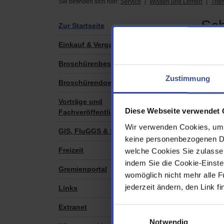
Sie befinden sich hier:
Service
Wissen und Lernen
The
Sc
Zur Startseite
Einkauf & Vergabe
Broschürenbestellformular
Invas
Zustimmung
Broschürendownloads
Stec
Vorträge und
Diese Webseite verwendet 
Fachveröffentlichungen
Die Sch
Grundel
Wir verwenden Cookies, um d
GIS, FluGGS & Sensor Web
sind l
keine personenbezogenen Dat
vorhand
Freizeit
welche Cookies Sie zulasse
indem Sie die Cookie-Einstel
Verb
Gremienportal
womöglich nicht mehr alle F
jederzeit ändern, den Link f
Links
Ursprü
sie auc
Extranet
Einwilligungsauswahl
ursprün
Notwendig