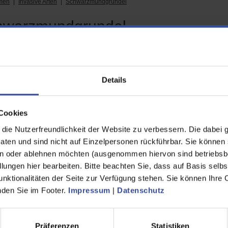
men
Invasive Arten
Schwarzmundgrundel
hwarzmundgrundel
ive Fischart
Details
kbrief der Schwarzmundgrundel
Cookies
warzmundgrundel (Neogobius melanostomus) ist eine invasive Fischart,
 kann über 20 cm groß werden, auch wenn sie bei hohen Bestandsdichten
ie Nutzerfreundlichkeit der Website zu verbessern. Die dabei 
eicht verwachsene Bauchflossen und ein schwarzer Fleck auf der erste
en und sind nicht auf Einzelpersonen rückführbar. Sie können 
en ist.
n oder ablehnen möchten (ausgenommen hiervon sind betriebsb
lungen hier bearbeiten. Bitte beachten Sie, dass auf Basis selbs
reitung und Fortpflanzung
unktionalitäten der Seite zur Verfügung stehen. Sie können Ihre 
inden Sie im Footer.
Impressum
|
Datenschutz
nglich stammt die Schwarzmundgrundel aus der Region zwischen dem K
h in deutschen Gewässern. Vermutlich ist sie über Ballastwasser von 
glich hier heimisch ist, wird sie als invasive Art bezeichnet.
Präferenzen
Statistiken