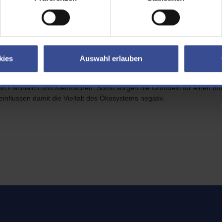
weile ist die Schwarzmundgrundel eine der am weitesten verbreiteten inv
ungsfähig und deshalb auf allen Substraten und in allen Strömungsbed
son von Mai bis September und verbreiten sich deshalb rasant, sobald
luss auf das Ökosystem
kies
Auswahl erlauben
warzmundgrundel ernährt sich von Kleintieren aller Art wie Kleinkreb
on Fischlaich und Kleinfischen. Somit sorgen die Grundeln für einen
influssen damit die Vielfalt des Ökosystems negativ.