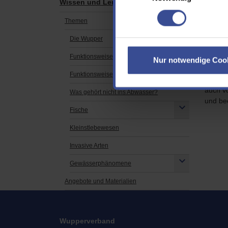
Wissen und Lernen
Mittler
Themen
anpass
der Sai
Die Wupper
Einf
Funktionsweise Kläranlage
Nur notwendige Coo
Funktionsweise Talsperre
Die Sch
auch v
Was gehört nicht ins Abwasser?
und bee
Fische
Kleinstlebewesen
Invasive Arten
Gewässerphänomene
Angebote und Materialien
Wupperverband