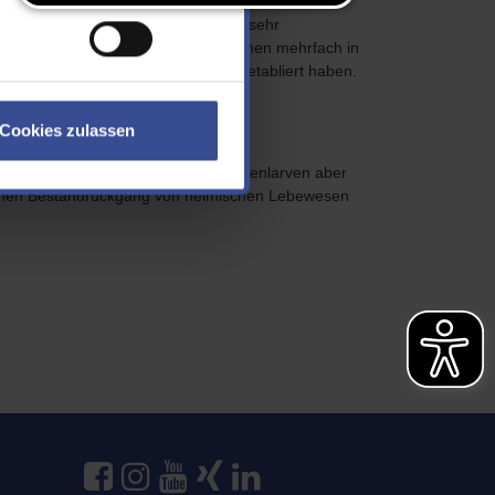
asiven Fischarten der Welt. Sie ist sehr
ingungen zu finden. Die Fische laichen mehrfach in
 sie sich einmal in einem Gewässer etabliert haben.
Cookies zulassen
sen, Muscheln, Schnecken und Insektenlarven aber
 hohen Bestandrückgang von heimischen Lebewesen