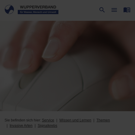
menu_book
search
menu
Suche
Menü
Sie befinden sich hier:
Service
Wissen und Lernen
Themen
Invasive Arten
Signalkrebs