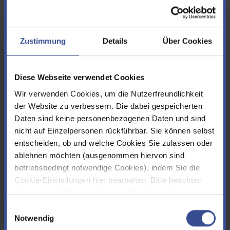
Quecksilber (Hg)
Cadmium (Cd)
Chrom (Cr)
Zustimmung
Details
Über Cookies
Nickel (Ni)
Blei (Pb)
Kupfer (Cu)
Diese Webseite verwendet Cookies
und
Wir verwenden Cookies, um die Nutzerfreundlichkeit
der Website zu verbessern. Die dabei gespeicherten
die organischen Halogenverbindungen (AOX)
Daten sind keine personenbezogenen Daten und sind
sowie die Giftigkeit des Abwassers gegenüber Fischeiern (GEi)
nicht auf Einzelpersonen rückführbar. Sie können selbst
relevant werden.
entscheiden, ob und welche Cookies Sie zulassen oder
ablehnen möchten (ausgenommen hiervon sind
Wie errechnet sich die zu zahlende Abgabe?
betriebsbedingt notwendige Cookies), indem Sie die
Cookie-Einstellungen hier bearbeiten. Bitte beachten
Grundlage für die Berechnung der Abwasserabgabe sind die
Sie, dass auf Basis selbst gesetzter Einstellungen
Überwachungswerte und die Jahresschmutzwassermengen der
womöglich nicht mehr alle Funktionalitäten der Seite zur
Einwilligungsauswahl
vorliegenden Erlaubnisbescheide der Kläranlagen. Nach dieser
Verfügung stehen. Sie können Ihre Cookie-
Notwendig
Grundlage berechnen sich die Schadstofffrachten, die
Einstellungen jederzeit ändern, den Link finden Sie im