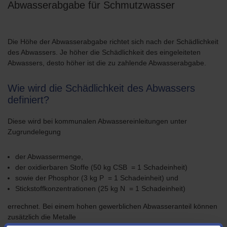
Abwasserabgabe für Schmutzwasser
Die Höhe der Abwasserabgabe richtet sich nach der Schädlichkeit
des Abwassers. Je höher die Schädlichkeit des eingeleiteten
Abwassers, desto höher ist die zu zahlende Abwasserabgabe.
Wie wird die Schädlichkeit des Abwassers
definiert?
Diese wird bei kommunalen Abwassereinleitungen unter
Zugrundelegung
der Abwassermenge,
der oxidierbaren Stoffe (50 kg CSB = 1 Schadeinheit)
sowie der Phosphor (3 kg P = 1 Schadeinheit) und
Stickstoffkonzentrationen (25 kg N = 1 Schadeinheit)
errechnet. Bei einem hohen gewerblichen Abwasseranteil können
zusätzlich die Metalle