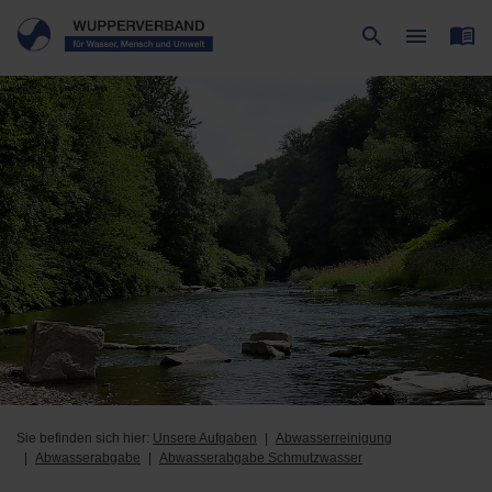
menu_book
search
menu
Suche
Menü
Sie befinden sich hier:
Unsere Aufgaben
Abwasserreinigung
Abwasserabgabe
Abwasserabgabe Schmutzwasser