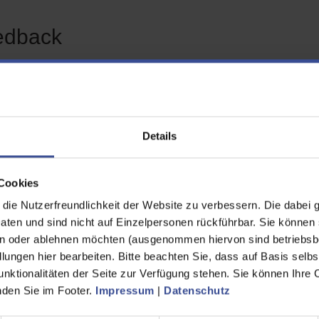
edback
en Feedback zur Seite "Arbeiten beim Wupperverb
habe die gewünschten
Ja
Details
rmationen gefunden
Nein
Cookies
ende Informationen hätte ich
zusätzlich bzw. anders
ie Nutzerfreundlichkeit der Website zu verbessern. Die dabei 
ünscht
en und sind nicht auf Einzelpersonen rückführbar. Sie können 
n oder ablehnen möchten (ausgenommen hiervon sind betriebsb
name
lungen hier bearbeiten. Bitte beachten Sie, dass auf Basis selbs
unktionalitäten der Seite zur Verfügung stehen. Sie können Ihre 
inden Sie im Footer.
Impressum
|
Datenschutz
hname