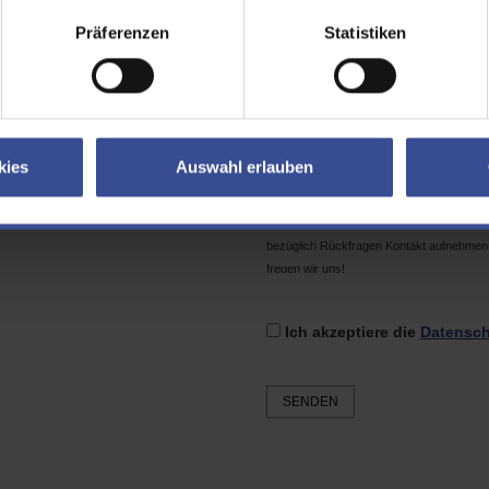
il
Präferenzen
Statistiken
tcha
Geben Sie bitte den Text in das
kies
Auswahl erlauben
Das Formular enthält
keine Pflichtfelder
senden, möglichst gering halten möchten.
bezüglich Rückfragen Kontakt aufnehmen 
freuen wir uns!
Ich akzeptiere die
Datensch
SENDEN