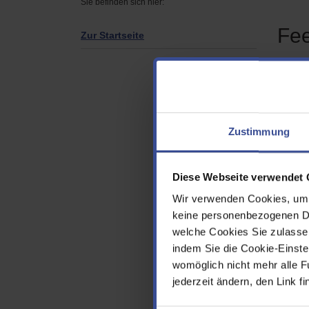
Sie befinden sich hier:
Fe
Zur Startseite
Seit
Ich 
Zustimmung
Info
Diese Webseite verwendet 
Folg
mir 
Wir verwenden Cookies, um d
gew
keine personenbezogenen Dat
welche Cookies Sie zulasse
Vor
indem Sie die Cookie-Einstel
womöglich nicht mehr alle F
jederzeit ändern, den Link f
Nac