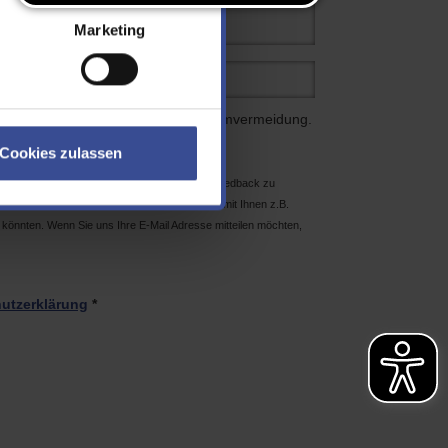
Marketing
 Eingabefeld ein. Dies dient der Spamvermeidung.
Cookies zulassen
, da wir die “Hemmschwelle” für Sie, uns ein Feedback zu
 Dennoch wäre es schön, wenn wir bei Bedarf mit Ihnen z.B.
könnten. Wenn Sie uns Ihre E-Mail Adresse mitteilen möchten,
utzerklärung
*