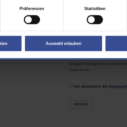
il
Präferenzen
Statistiken
tcha
Geben Sie bitte den Text in das
kies
Auswahl erlauben
Das Formular enthält
keine Pflichtfelder
senden, möglichst gering halten möchten.
bezüglich Rückfragen Kontakt aufnehmen 
freuen wir uns!
Ich akzeptiere die
Datensch
SENDEN