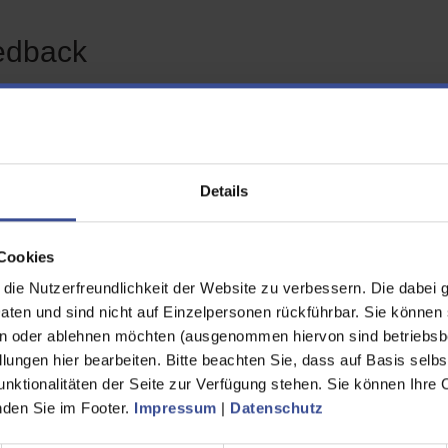
edback
n Feedback zur Seite "Familienfreundlichkeit"
habe die gewünschten
Ja
Details
rmationen gefunden
Nein
Cookies
ende Informationen hätte ich
zusätzlich bzw. anders
ie Nutzerfreundlichkeit der Website zu verbessern. Die dabei 
ünscht
en und sind nicht auf Einzelpersonen rückführbar. Sie können 
n oder ablehnen möchten (ausgenommen hiervon sind betriebsb
name
lungen hier bearbeiten. Bitte beachten Sie, dass auf Basis selbs
unktionalitäten der Seite zur Verfügung stehen. Sie können Ihre 
inden Sie im Footer.
Impressum
|
Datenschutz
hname