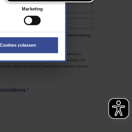
Marketing
 Eingabefeld ein. Dies dient der Spamvermeidung.
Cookies zulassen
, da wir die “Hemmschwelle” für Sie, uns ein Feedback zu
 Dennoch wäre es schön, wenn wir bei Bedarf mit Ihnen z.B.
könnten. Wenn Sie uns Ihre E-Mail Adresse mitteilen möchten,
utzerklärung
*