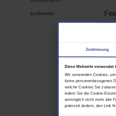
Sie befinden sich hier:
Fe
Zur Startseite
Seite
Ich 
Zustimmung
Info
Diese Webseite verwendet 
Folg
mir 
Wir verwenden Cookies, um d
gew
keine personenbezogenen Dat
welche Cookies Sie zulasse
Vor
indem Sie die Cookie-Einstel
womöglich nicht mehr alle F
jederzeit ändern, den Link f
Nac