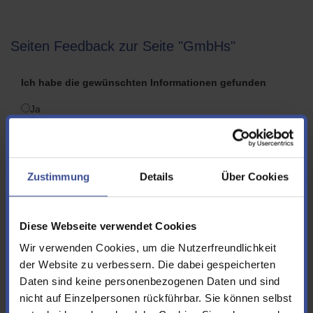
Seiten Feedback zur Seite "GmbHs"
Ich habe die gewünschten Informationen gefunden
Ja
Nein
Folgende Informationen hätte ich mir zusätzlich bzw.
Zustimmung
Details
Über Cookies
anders gewünscht
Diese Webseite verwendet Cookies
Wir verwenden Cookies, um die Nutzerfreundlichkeit
der Website zu verbessern. Die dabei gespeicherten
Vorname
Daten sind keine personenbezogenen Daten und sind
nicht auf Einzelpersonen rückführbar. Sie können selbst