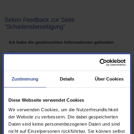
Seiten Feedback zur Seite
"Schadensbeseitigung"
Ich habe die gewünschten Informationen gefunden
Ja
Nein
Folgende Informationen hätte ich mir zusätzlich bzw.
Zustimmung
Details
Über Cookies
anders gewünscht
Diese Webseite verwendet Cookies
Wir verwenden Cookies, um die Nutzerfreundlichkeit
der Website zu verbessern. Die dabei gespeicherten
Vorname
Daten sind keine personenbezogenen Daten und sind
nicht auf Einzelpersonen rückführbar. Sie können selbst