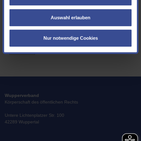
aufnehmen könnten. Wenn Sie uns Ihre E-Mail Adresse mitteilen möchten,
freuen wir uns!
Auswahl erlauben
Ich akzeptiere die
Datenschutzerklärung
*
Nur notwendige Cookies
SENDEN
Wupperverband
Körperschaft des öffentlichen Rechts
Untere Lichtenplatzer Str. 100
42289 Wuppertal