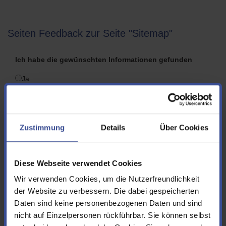
Seiten Feedback zur Seite "Sitemap"
Ich habe die gewünschten Informationen gefunden
Ja
Nein
Folgende Informationen hätte ich mir zusätzlich bzw.
Zustimmung
Details
Über Cookies
anders gewünscht
Diese Webseite verwendet Cookies
Wir verwenden Cookies, um die Nutzerfreundlichkeit
der Website zu verbessern. Die dabei gespeicherten
Vorname
Daten sind keine personenbezogenen Daten und sind
nicht auf Einzelpersonen rückführbar. Sie können selbst