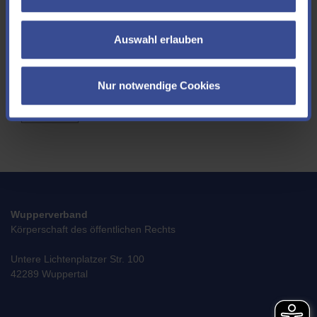
aufnehmen könnten. Wenn Sie uns Ihre E-Mail Adresse mitteilen möchten,
freuen wir uns!
Auswahl erlauben
Ich akzeptiere die
Datenschutzerklärung
*
Nur notwendige Cookies
SENDEN
Wupperverband
Körperschaft des öffentlichen Rechts
Untere Lichtenplatzer Str. 100
42289 Wuppertal