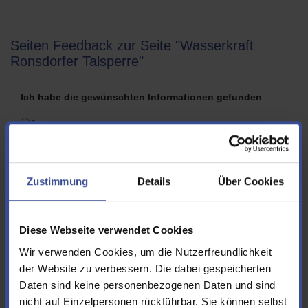
Seiten Feedback zur Seite "Wasserkraft
Ronsdorfer Talsperre"
Ich habe die gewünschten Informationen gefunden
Ja
Nein
Folgende Informationen hätte ich mir zusätzlich bzw.
Zustimmung
Details
Über Cookies
anders gewünscht
Diese Webseite verwendet Cookies
Wir verwenden Cookies, um die Nutzerfreundlichkeit
der Website zu verbessern. Die dabei gespeicherten
Vorname
Daten sind keine personenbezogenen Daten und sind
nicht auf Einzelpersonen rückführbar. Sie können selbst