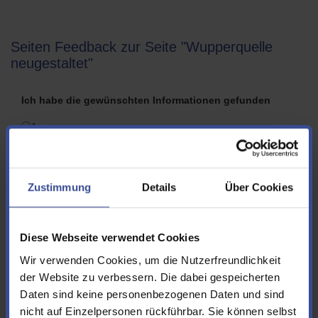
Seiten Feedback zur Seite "Wupperquelle
neugestaltet"
Ich habe die gewünschten Informationen gefunden
Ja
Nein
Folgende Informationen hätte ich mir zusätzlich bzw.
Zustimmung
Details
Über Cookies
anders gewünscht
Diese Webseite verwendet Cookies
Wir verwenden Cookies, um die Nutzerfreundlichkeit
der Website zu verbessern. Die dabei gespeicherten
Vorname
Daten sind keine personenbezogenen Daten und sind
nicht auf Einzelpersonen rückführbar. Sie können selbst