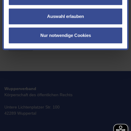
aufnehmen könnten. Wenn Sie uns Ihre E-Mail Adresse mitteilen möchten,
freuen wir uns!
Auswahl erlauben
Ich akzeptiere die
Datenschutzerklärung
*
Nur notwendige Cookies
SENDEN
Wupperverband
Körperschaft des öffentlichen Rechts
Untere Lichtenplatzer Str. 100
42289 Wuppertal