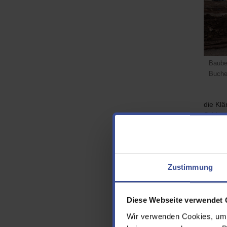
Baube
Buche
die Klä
Schlam
Ein wei
Kläran
Kommune
künftig
Zustimmung
ersten
Diese Webseite verwendet 
Zuku
opti
Wir verwenden Cookies, um d