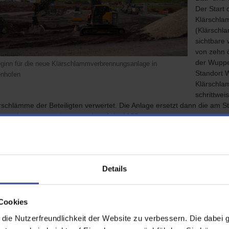
Der Start 
Klärschla
(Klärschl
sichtbare 
von zehn ö
der Wuppe
ginn für die neue Klärschlammverbrennungsanlage in
Standort 
nhofen
Klärschla
schrittwei
rschlämme der Beteiligten verwertet. Die Anlage ersetzt dann die am 
mverbrennungsanlage aus dem Jahr 1977.
teres großes Innovations-Projekt im Bereich Siedlungswasserwirtschaf
lage am Standort Leverkusen, in der ab 2032 die vollständige Reinig
n und Stadtteilen, z. B. Leverkusen oder Leichlingen, erfolgen wird. 
en steigenden Ansprüchen an Reinigungsleistung und Energieeffizienz ge
Details
 Quartal 2026 soll der Antrag zur Genehmigung eingereicht werden.
Cookies
nftsprogramm Hochwasserschutz: Messnetz erweit
mieren
ie Nutzerfreundlichkeit der Website zu verbessern. Die dabei 