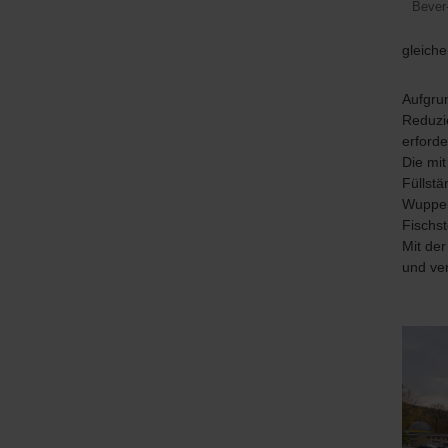
Bever
gleiche
Aufgru
Reduzi
erforde
Die mit
Füllst
Wupper
Fischst
Mit de
und ve