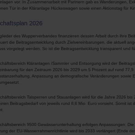
Anlagen vor. In Zusammenarbeit mit Partnern gab es Wanderungen, Exk
enen Tür in der Kläranlage Hückeswagen sowie einen Aktionstag für Ki
schaftsplan 2026
tglieder des Wupperverbandes finanzieren dessen Arbeit durch ihre Bei
uert die Beitragsentwicklung durch Zielvereinbarungen, die aktuell a
ss vorgelegt werden. So ist die Beitragsentwicklung transparent und fü
chäftsbereich Kläranlagen /Sammler und Entsorgung wird der Beitrag
einbarung für den Zeitraum 2026 bis 2029 um 5 Prozent auf rund 77,9 M
bstanzerhaltung, Anpassung an demografische Veränderungen sowie Ef
 umgesetzt.
häftsbereich Talsperren und Stauanlagen wird für die Jahre 2026 bis 2
inen Beitragsbedarf von jeweils rund 8,6 Mio. Euro vorsieht. Somit ist
nt.
chäftsbereich 9500 Gewässerunterhaltung erfolgen Anpassungen: Die 
ung der EU-Wasserrahmenrichtlinie wird bis 2033 verlängert (Ende de