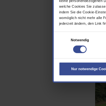
keine personenbezogenen Dat
Das Zu
welche Cookies Sie zulasse
Dürre 
indem Sie die Cookie-Einstel
besond
womöglich nicht mehr alle F
In der 
jederzeit ändern, den Link f
Pegels 
Wasser
Einwilligungsauswahl
das Ho
über 6
Notwendig
Daten 
4.0) e
Künstl
Einsat
ist ber
Nur notwendige Coo