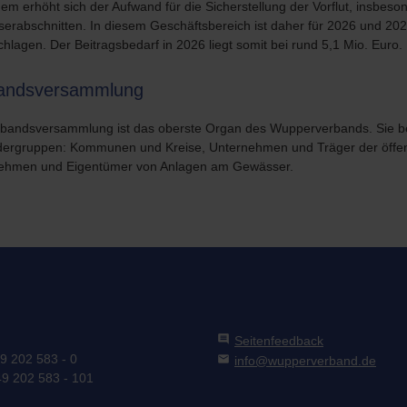
m erhöht sich der Aufwand für die Sicherstellung der Vorflut, insbeso
rabschnitten. In diesem Geschäftsbereich ist daher für 2026 und 2027
hlagen. Der Beitragsbedarf in 2026 liegt somit bei rund 5,1 Mio. Euro.
andsversammlung
rbandsversammlung ist das oberste Organ des Wupperverbands. Sie bes
edergruppen: Kommunen und Kreise, Unternehmen und Träger der öffen
ehmen und Eigentümer von Anlagen am Gewässer.
comment
Seitenfeedback
49 202 583 - 0
mail
info@wupperverband.de
49 202 583 - 101