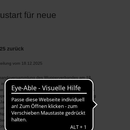
start für neue
025 zurück
teilung vom 18.12.2025
rbandsversammlung des Wupperverbandes am 18.
in Wuppertal ließ Vorstand Ingo Noppen das Jahr
e passieren. "Gerade in unserem Jubiläumsjahr 95
erverband hat sich eindringlich gezeigt, wie wichtig
 Jahrzehnten bewährter Ansatz ist, Wasserwirtschaft
elle bis zur Mündung ganzheitlich umzusetzen",
 Noppen Bilanz. "Nur so können wir
derungen wie den Klimawandel angehen und eine
hnliche Frühjahrsdürre wie in 2025 bewältigen.