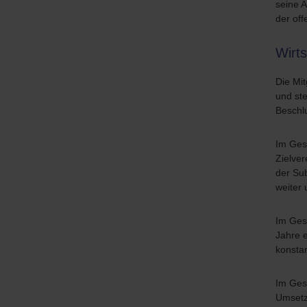
seine 
der off
Wirt
Die Mi
und ste
Beschlu
Im Ges
Zielver
der Su
weiter
Im Gesc
Jahre e
konsta
Im Ges
Umsetz