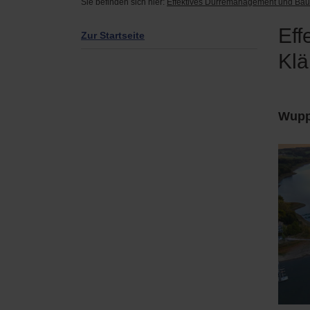
Sie befinden sich hier:
Effektives Dürremanagement und Bau
Eff
Zur Startseite
Kl
Wuppe