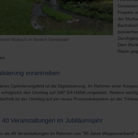
Gewässern
Projekte a
der Murba
Bachabsch
passierbar
Durchgängi
urierter Murbach im Bereich Sinneswald
Dem Murba
Raum gege
sen.
alisierung vorantreiben
iteres Optimierungsfeld ist die Digitalisierung. Im Rahmen einer Koo
 erfolgreich den Umstieg auf SAP S/4 HANA umgesetzt. Weitere wichtige
technik ist der Umstieg auf ein neues Prozessleitsystem an der Trink
 40 Veranstaltungen im Jubiläumsjahr
hr als 40 Veranstaltungen im Rahmen von "95 Jahre Wupperverband" ste