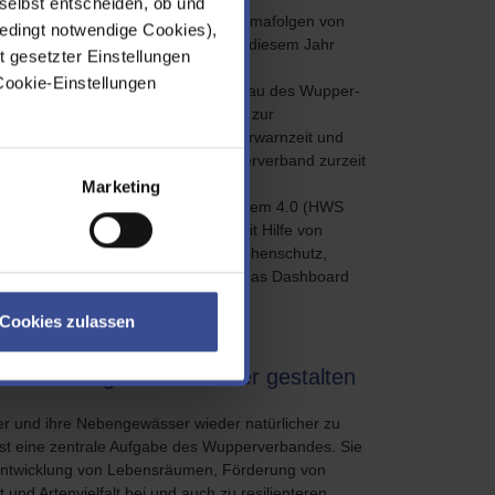
selbst entscheiden, ob und
ßnahmen zur Anpassung an die Klimafolgen von
edingt notwendige Cookies),
assten Talsperrensteuerung, die in diesem Jahr
t gesetzter Einstellungen
Cookie-Einstellungen
insgesamt 21 neue Sensoren. Mit dem Bau des Wupper-
ion hinzugekommen, die sowohl Daten zur
egel Leichlingen verbessert die Vorwarnzeit und
usen. Insgesamt verfügt der Wupperverband zurzeit
Marketing
n das Bergische Hochwassermeldesystem 4.0 (HWS
 und entwickeln ein System, das mit Hilfe von
 Dadurch können Kommunen, Katastrophenschutz,
nahmen ergreifen. Der Prototyp für das Dashboard
Cookies zulassen
r lebendig und resilienter gestalten
r und ihre Nebengewässer wieder natürlicher zu
ist eine zentrale Aufgabe des Wupperverbandes. Sie
 Entwicklung von Lebensräumen, Förderung von
t und Artenvielfalt bei und auch zu resilienteren