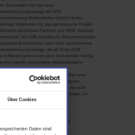
der Bauarbeiten für die neue
mmverbrennungsanlage der KVB
ammverwertung Buchenhofen GmbH) ist der
wichtige Meilenstein für das gemeinsame Projekt
ffentlich-rechtlichen Partnern aus NRW, darunter
rverband. Die KVB errichtet am Wupperverbands-
Wuppertal-Buchenhofen eine neue hochmoderne
mmverbrennungsanlage, die ab Ende 2028
se in Betrieb genommen wird. Dort werden künftig
Standort bereits vorhandene verbandseigene
t ist für den Wupperverband der Neubau einer
ung der Abwässer aus den angeschlossenen
Die Planung der innovativen Anlage, die auch
recht sein wird, ist weit vorangeschritten. Im
Über Cookies
ern und Prognosen mit KI
gespeicherten Daten sind