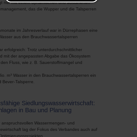
gt nur mit einem dynamischen und austarierten
nmanagement, das die Wupper und die Talsperren
monate im Jahresverlauf war in Dürrephasen eine
Wasser aus den Brauchwassertalsperren
erfolgreich: Trotz unterdurchschnittlicher
and mit der angepassten Abgabe das Ökosystem
den Fluss, wie z. B. Sauerstoffmangel und
Mio. m³ Wasser in den Brauchwassertalsperren ein
 Bever-Talsperre.
sfähige Siedlungswasserwirtschaft:
nlagen in Bau und Planung
 anspruchsvollen Wassermengen- und
ewirtschaft lag der Fokus des Verbandes auch auf
Optimierungsprojekten.