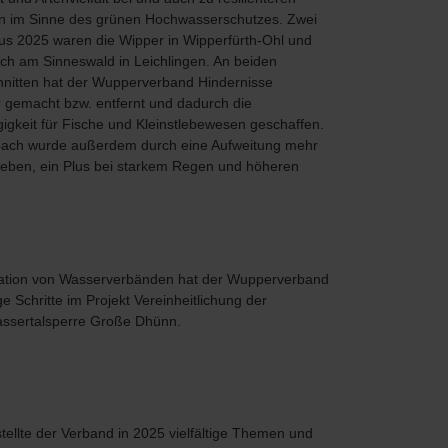
 im Sinne des grünen Hochwasserschutzes. Zwei
us 2025 waren die Wipper in Wipperfürth-Ohl und
ch am Sinneswald in Leichlingen. An beiden
nitten hat der Wupperverband Hindernisse
 gemacht bzw. entfernt und dadurch die
gkeit für Fische und Kleinstlebewesen geschaffen.
ch wurde außerdem durch eine Aufweitung mehr
ben, ein Plus bei starkem Regen und höheren
peration von Wasserverbänden hat der Wupperverband
 Schritte im Projekt Vereinheitlichung der
wassertalsperre Große Dhünn.
llte der Verband in 2025 vielfältige Themen und