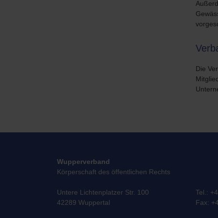
Außerde
Gewässe
vorgesc
Verb
Die Ve
Mitgli
Untern
Wupperverband
Körperschaft des öffentlichen Rechts
Untere Lichtenplatzer Str. 100
Tel.: +
42289 Wuppertal
Fax: +