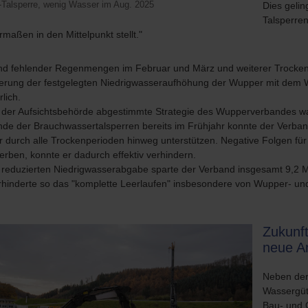
Dies gelin
-Talsperre, wenig Wasser im Aug. 2025
Talsperre
rmaßen in den Mittelpunkt stellt."
nd fehlender Regenmengen im Februar und März und weiterer Trocken
erung der festgelegten Niedrigwasseraufhöhung der Wupper mit dem 
rlich.
 der Aufsichtsbehörde abgestimmte Strategie des Wupperverbandes war 
ände der Brauchwassertalsperren bereits im Frühjahr konnte der Verb
 durch alle Trockenperioden hinweg unterstützen. Negative Folgen für 
erben, konnte er dadurch effektiv verhindern.
r reduzierten Niedrigwasserabgabe sparte der Verband insgesamt 9,2 
rhinderte so das "komplette Leerlaufen" insbesondere von Wupper- und
Zukunft
neue A
Neben der
Wassergüt
Bau- und 