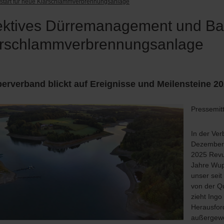
start für neue Klärschlammverbrennungsanlage
ektives Dürremanagement und Bau
ärschlammverbrennungsanlage
rverband blickt auf Ereignisse und Meilensteine 2
Pressemit
In der Ve
Dezember 
2025 Revu
Jahre Wupp
unser seit
von der Qu
zieht Ingo
Herausfor
außergewö