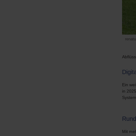
renat
Abflüs
Digit
Ein we
in 2025
System
Rund
Mit me